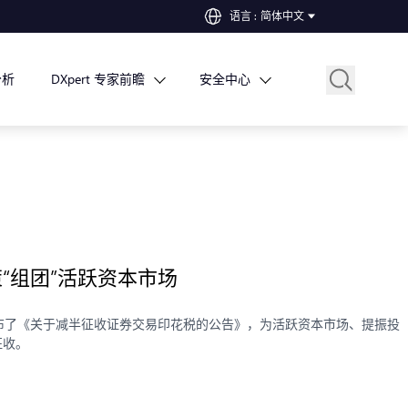
语言
:
简体中文
分析
DXpert 专家前瞻
安全中心
“组团”活跃资本市场
日发布了《关于减半征收证券交易印花税的公告》，为活跃资本市场、提振投
征收。