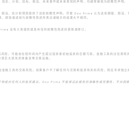
的期望、信念、计划、目标、假设、未来事件或未来表现的声明，均通常被视为前瞻性声明。
me 当前的期望、假设、估计和预测提供了这些前瞻性声明。尽管 Doo Prime 认为这些
致结果、绩效或成就与前瞻性陈述所表达或暗示的结果大不相同。
 Prime 没有义务提供或发布任何前瞻性陈述的更新或修订。
高风险，可能会在短时间内产生超过投资者初始投资的巨额亏损。金融工具的过往表现
承受巨大损失的准备该等交易设施。
解各自金融工具的交易风险。如果客户不了解任何与交易和投资有关的风险，则应寻求独立的专
成对任何人的投资建议。Doo Prime 不能保证此报告的准确性或完整性，不对