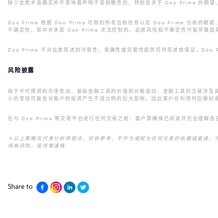
缺少此类术语确实并不意味着声明不是前瞻性的，特别是关于 Doo Prime 
Doo Prime 根据 Doo Prime 可用的所有当前信息以及 Doo Pri
不确定性，其中许多是 Doo Prime 无法控制的。此类风险和不确定性可能导
Doo Prime 不对此类陈述的可靠性、准确性或完整性提供任何陈述或保证，Doo
风险披露
由于不可预测的市场变动、基础金融工具的价值和价格波动，金融工具的交易涉及
小的变动可能会对客户的投资产生不成比例的巨大影响，因此客户在利用时应做好
在与 Doo Prime 等交易平台进行任何交易之前，客户需确保已阅读并完全理
＊以上策略仅代表分析师观点，仅供参考，不作为或视为任何交易的依据或邀请，不构
场有风险，投资需谨慎
Share to