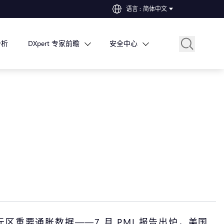
语言
:
简体中文
分析
DXpert 专家前瞻
安全中心
重要通胀数据——7 月 PMI 报告出炉，美国