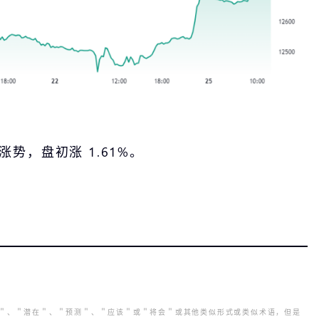
涨势，盘初涨 1.61%。
划＂、＂潜在＂、＂预测＂、＂应该＂或＂将会＂或其他类似形式或类似术语，但是