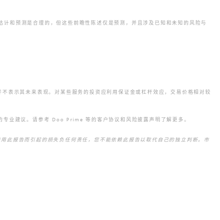
期望、假设、估计和预测是合理的，但这些前瞻性陈述仅是预测，并且涉及已知和未知的风险与
并不表示其未来表现。对某些服务的投资应利用保证金或杠杆效应，交易价格相对较
业建议。请参考 Doo Prime 等的客户协议和风险披露声明了解更多。
因使用此报告而引起的损失负任何责任，您不能依赖此报告以取代自己的独立判断。市