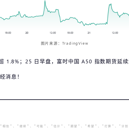
图片来源：TradingView
1.8%；25 日早盘，富时中国 A50 指数期货延续
门财经消息！
、＂相信＂、＂继续＂、＂可能＂、＂估计＂、＂期望＂、＂希望＂、＂打算＂、＂计