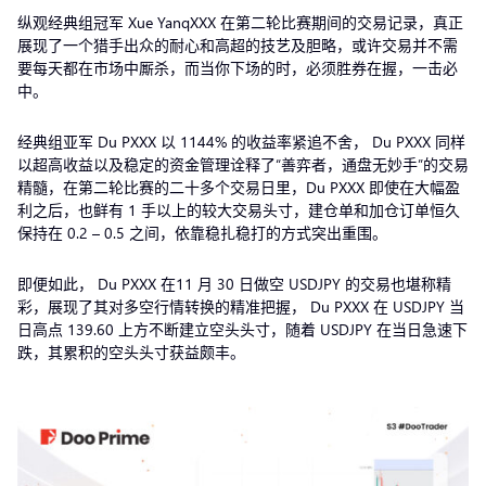
纵观经典组冠军 Xue YanqXXX 在第二轮比赛期间的交易记录，真正
展现了一个猎手出众的耐心和高超的技艺及胆略，或许交易并不需
要每天都在市场中厮杀，而当你下场的时，必须胜券在握，一击必
中。
经典组亚军 Du PXXX 以 1144% 的收益率紧追不舍， Du PXXX 同样
以超高收益以及稳定的资金管理诠释了“善弈者，通盘无妙手”的交易
精髓，在第二轮比赛的二十多个交易日里，Du PXXX 即使在大幅盈
利之后，也鲜有 1 手以上的较大交易头寸，建仓单和加仓订单恒久
保持在 0.2 – 0.5 之间，依靠稳扎稳打的方式突出重围。
即便如此， Du PXXX 在11 月 30 日做空 USDJPY 的交易也堪称精
彩，展现了其对多空行情转换的精准把握， Du PXXX 在 USDJPY 当
日高点 139.60 上方不断建立空头头寸，随着 USDJPY 在当日急速下
跌，其累积的空头头寸获益颇丰。