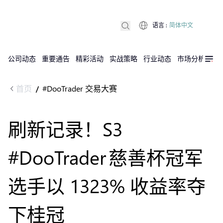
语言
:
简体中文
公司动态
重要通告
精彩活动
实战策略
行业动态
市场分析
DX
首页
#DooTrader 交易大赛
/
刷新记录！S3
#DooTrader 慈善杯冠军
选手以 1323% 收益率夺
下桂冠