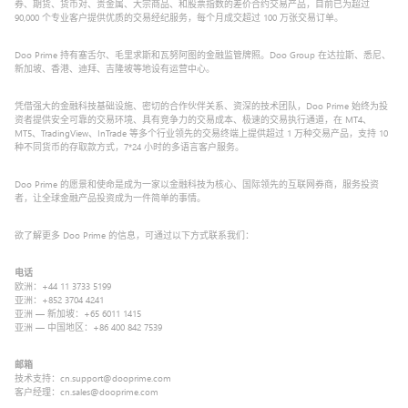
券、期货、货币对、贵金属、大宗商品、和股票指数的差价合约交易产品，目前已为超过
90,000 个专业客户提供优质的交易经纪服务，每个月成交超过 100 万张交易订单。
Doo Prime 持有塞舌尔、毛里求斯和瓦努阿图的金融监管牌照。Doo Group 在达拉斯、悉尼、
新加坡、香港、迪拜、吉隆坡等地设有运营中心。
凭借强大的金融科技基础设施、密切的合作伙伴关系、资深的技术团队，Doo Prime 始终为投
资者提供安全可靠的交易环境、具有竞争力的交易成本、极速的交易执行通道，在 MT4、
MT5、TradingView、InTrade 等多个行业领先的交易终端上提供超过 1 万种交易产品，支持 10
种不同货币的存取款方式，7*24 小时的多语言客户服务。
Doo Prime 的愿景和使命是成为一家以金融科技为核心、国际领先的互联网券商，服务投资
者，让全球金融产品投资成为一件简单的事情。
欲了解更多 Doo Prime 的信息，可通过以下方式联系我们：
电话
欧洲：+44 11 3733 5199
亚洲：+852 3704 4241
亚洲 — 新加坡：+65 6011 1415
亚洲 — 中国地区：+86 400 842 7539
邮箱
技术支持：cn.support@dooprime.com
客户经理：cn.sales@dooprime.com