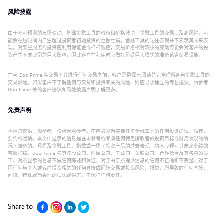
风险披露
由于不可预测的市场变动、基础金融工具的价值和价格波动，金融工具的交易涉及高风险，可
能会在短时间内产生超过投资者初始投资的巨额亏损。金融工具的过往表现并不表示其未来表
现。对某些服务的投资应利用保证金或杠杆效应，交易价格相对较小的变动可能会对客户的投
资产生不成比例的巨大影响，因此客户在利用时应做好承受巨大损失的准备该等交易设施。
在与 Doo Prime 等交易平台进行任何交易之前，客户需确保已阅读并完全理解各自金融工具的
交易风险。如果客户不了解任何与交易和投资有关的风险，则应寻求独立的专业建议。请参考
Doo Prime 等的客户协议和风险披露声明了解更多。
免责声明
本信息仅供一般参考，仅供大众参考，不应被视为买卖任何金融工具的任何投资建议、推荐、
要约或邀请。本文中显示的信息是在未参考或考虑任何特定接收者的投资目标或财务状况的情
况下准备的。凡提及金融工具、指数或一揽子投资产品的过去表现，均不应视为其未来业绩的
可靠指标。Doo Prime 与其控股公司、附属公司、子公司、关联公司、合作伙伴及其各自的员
工、对所显示的信息不做任何陈述和保证，对于由于所提供信息的任何不正确和不完整、对于
因任何与个人或客户投资相关的任何直接或间接交易或投资风险、损益，所导致的任何直接、
间接、特殊或后果性的损失或损害，不承担任何责任。
Share to