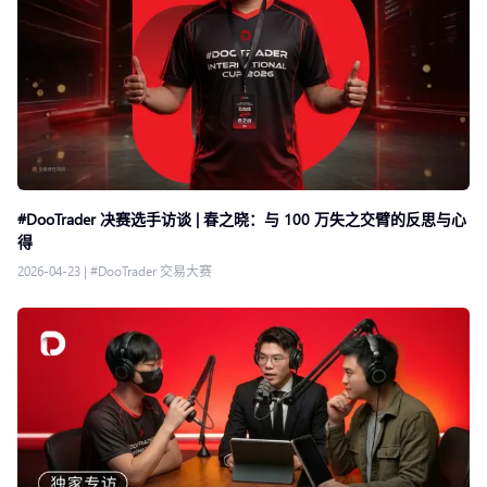
#DooTrader 决赛选手访谈 | 春之晓：与 100 万失之交臂的反思与心
得
2026-04-23
|
#DooTrader 交易大赛