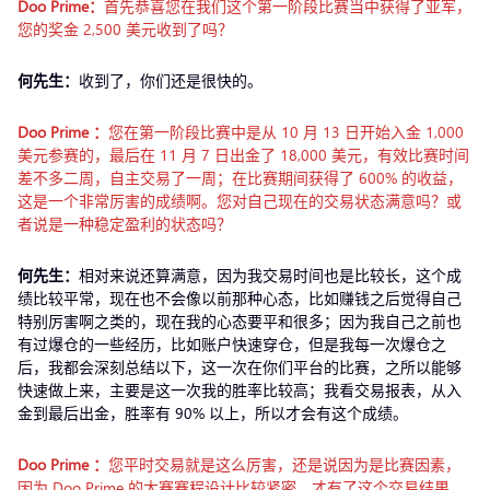
Doo Prime：
首先恭喜您在我们这个第一阶段比赛当中获得了亚军，
您的奖金 2,500 美元收到了吗？
何先生：
收到了，你们还是很快的。
Doo Prime ：
您在第一阶段比赛中是从 10 月 13 日开始入金 1,000
美元参赛的，最后在 11 月 7 日出金了 18,000 美元，有效比赛时间
差不多二周，自主交易了一周；在比赛期间获得了 600% 的收益，
这是一个非常厉害的成绩啊。您对自己现在的交易状态满意吗？或
者说是一种稳定盈利的状态吗？
何先生：
相对来说还算满意，因为我交易时间也是比较长，这个成
绩比较平常，现在也不会像以前那种心态，比如赚钱之后觉得自己
特别厉害啊之类的，现在我的心态要平和很多；因为我自己之前也
有过爆仓的一些经历，比如账户快速穿仓，但是我每一次爆仓之
后，我都会深刻总结以下，这一次在你们平台的比赛，之所以能够
快速做上来，主要是这一次我的胜率比较高；我看交易报表，从入
金到最后出金，胜率有 90% 以上，所以才会有这个成绩。
Doo Prime ：
您平时交易就是这么厉害，还是说因为是比赛因素，
因为 Doo Prime 的大赛赛程设计比较紧密，才有了这个交易结果