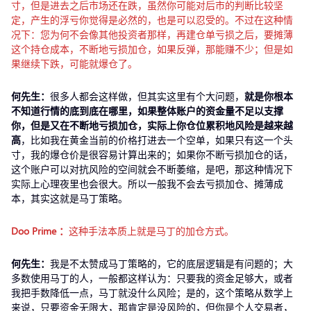
寸，但是进去之后市场还在跌，虽然你可能对后市的判断比较坚
定，产生的浮亏你觉得是必然的，也是可以忍受的。不过在这种情
况下：您为何不会像其他投资者那样，再建仓单亏损之后，要摊薄
这个持仓成本，不断地亏损加仓，如果反弹，那能赚不少；但是如
果继续下跌，可能就爆仓了。
何先生：
很多人都会这样做，但其实这里有个大问题，
就是你根本
不知道行情的底到底在哪里，如果整体账户的资金量不足以支撑
你，但是又在不断地亏损加仓，实际上你仓位累积地风险是越来越
高
，比如我在黄金当前的价格打进去一个空单，如果只有这一个头
寸，我的爆仓价是很容易计算出来的；如果你不断亏损加仓的话，
这个账户可以对抗风险的空间就会不断萎缩，是吧，那这种情况下
实际上心理夜里也会很大。所以一般我不会去亏损加仓、摊薄成
本，其实这就是马丁策略。
Doo Prime
：
这种手法本质上就是马丁的加仓方式。
何先生：
我是不太赞成马丁策略的，它的底层逻辑是有问题的；大
多数使用马丁的人，一般都这样认为：只要我的资金足够大，或者
我把手数降低一点，马丁就没什么风险；是的，这个策略从数学上
来说，只要资金无限大，那肯定是没风险的，但你是个人交易者，