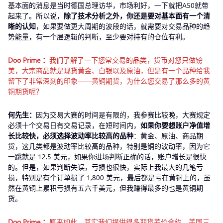
基本面的消息是当时德国总理访华，市场利好，一下就把A50就带
起来了。所以说，
除了技术分析之外，你还是要对基本面有一个清
晰的认知
，如果要做更大周期的波段的话，就需要对交易品种的趋
势能量，有一个层逻辑的判断，至少要对持有的仓位有利。
Doo Prime
：
我们了解了一下您常交易的品类，货币对您只做镑
美，大宗商品就是现货黄金、白银以及原油，但是有一个品种给我
留下了非常深刻的印象——黄铜期货，为什么您交易了那么多的黄
铜期货呢？
何先生：
因为交易大赛的时间是有限的，我参赛比较晚，大赛规定
必须十个交易日有交易记录，在短时间内，
如果你要想账户净值增
长比较快，必须选择波动率比较高的品种
：黄金、原油、商品期
货，这几类都是波动率比较高的品种，特别是铜的波动率，因为它
一跳就是 12.5 美元，如果你进场判断正确的话，账户增长是很快
的。但是，如果判断失误，亏损也很快，实际上我最大的几笔亏
损，特别是有个订单损了 1,800 美元，最后都是亏在黄铜上的，虽
然在黄铜上累积亏损有五六千美元，但我赚得最多的也是黄铜期
货。
Doo Prime
：
原来如此，其实我们提供很多期货差价合约，美国三