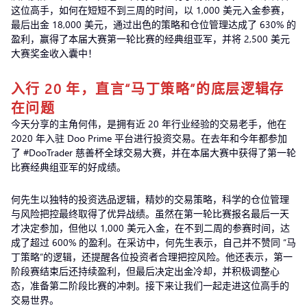
这位高手，如何在短短不到三周的时间，以 1,000 美元入金参赛，
最后出金 18,000 美元，通过出色的策略和仓位管理达成了 630% 的
盈利，赢得了本届大赛第一轮比赛的经典组亚军，并将 2,500 美元
大赛奖金收入囊中！
入行 20 年，直言“马丁策略”的底层逻辑存
在问题
今天分享的主角何伟，是拥有近 20 年行业经验的交易老手，他在
2020 年入驻 Doo Prime 平台进行投资交易。在去年和今年都参加
了 #DooTrader 慈善杯全球交易大赛，并在本届大赛中获得了第一轮
比赛经典组亚军的好成绩。
何先生以独特的投资选品逻辑，精妙的交易策略，科学的仓位管理
与风险把控最终取得了优异战绩。虽然在第一轮比赛报名最后一天
才决定参加，但他以 1,000 美元入金，在不到二周的参赛时间，达
成了超过 600% 的盈利。在采访中，何先生表示，自己并不赞同 “马
丁策略”的逻辑，还提醒各位投资者合理把控风险。他还表示，第一
阶段赛结束后还持续盈利，但最后决定出金冷却，并积极调整心
态，准备第二阶段比赛的冲刺。接下来让我们一起走进这位高手的
交易世界。