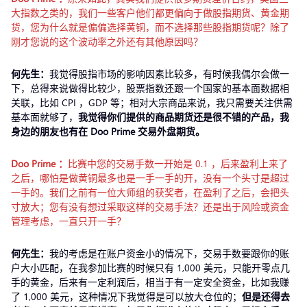
大指数之类的，我们一些客户他们都更偏向于做股指期货、黄金期
货，您为什么就是偏偏选择黄铜，而不选择那些股指期货呢？除了
刚才您说的这个波动率之外还有其他原因吗？
何先生：
我觉得股指市场的影响因素比较多，有时候我偶尔会做一
下，总得来说做得比较少，股票指数还跟一个国家的基本面数据相
关联，比如 CPI ，GDP 等；相对大宗商品来说，我只需要关注供需
基本面就够了，
我觉得你们提供的商品期货还是很不错的产品，我
身边的朋友也有在 Doo Prime 交易外盘期货
。
Doo Prime
：
比赛中您的交易手数一开始是 0.1 ，后来盈利上来了
之后，哪怕是做黄铜最多也是一手一手的开，没有一个头寸是超过
一手的。我们之前有一位大师组的获奖者，在盈利了之后，会把头
寸放大；您有没有想过采取这样的交易手法？还是出于风险或资金
管理考虑，一直只开一手？
何先生：
我的考虑是在账户资金小的情况下，交易手数要跟你的账
户大小匹配，在我参加比赛的时候只有 1,000 美元，只能开零点几
手的黄金，后来有一定利润后，相当于有一定安全资金，比如我赚
了 1,000 美元，这种情况下我觉得是可以放大仓位的；
但是还得去