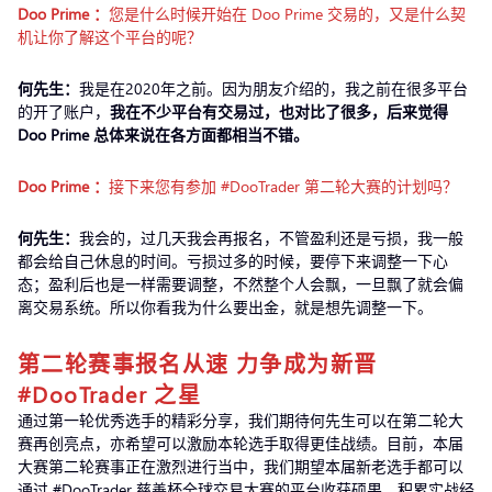
Doo Prime
：
您是什么时候开始在 Doo Prime
交易的，又是什么契
机让你了解这个平台的呢？
何先生：
我是在2020年之前。因为朋友介绍的，我之前在很多平台
的开了账户，
我在不少平台有交易过，也对比了很多，后来觉得
Doo Prime 总体来说在各方面都相当不错。
Doo Prime
：
接下来您有参加 #DooTrader 第二轮大赛的计划吗？
何先生：
我会的，过几天我会再报名，不管盈利还是亏损，我一般
都会给自己休息的时间。亏损过多的时候，要停下来调整一下心
态；盈利后也是一样需要调整，不然整个人会飘，一旦飘了就会偏
离交易系统。所以你看我为什么要出金，就是想先调整一下。
第二轮赛事报名从速 力争成为新晋
#DooTrader 之星
通过第一轮优秀选手的精彩分享，我们期待何先生可以在第二轮大
赛再创亮点，亦希望可以激励本轮选手取得更佳战绩。目前，本届
大赛第二轮赛事正在激烈进行当中，我们期望本届新老选手都可以
通过 #DooTrader 慈善杯全球交易大赛的平台收获硕果，积累实战经