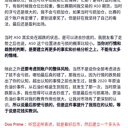
下，有些时候我仓位比较重，像比赛期间我交易的 A50 期货，当时
的浮亏还是很大的，我不会亏损加仓，如果当时亏损加仓，比赛的
这个账户肯定爆了，更别说拿奖了。但是好在我坚持了自己的看
法，最后还是盈利出场。
当时 A50 其实处在超跌的状态，是可以进去抄底的，我朋友看了走
势之后也说，A50 这个位置进去亏损的概率比较小。
当你对行情和
趋势的判断，是要建立再更多的事实和价格分析之上，不能有太多
的情绪
。
除此之外
还要考虑到账户的整体风险
。当然不是说你全部考虑进去
了就不会亏损，哪怕最后真的错了，那我也认，因为行情的跌势超
出了你的认知，超出认知的事情之前也发生过，就像 2020 年原油
负油价事件，从石油价格诞生到现在，就发生了那一次，当时原油
跌那么多，我也觉得可以进去抄底了。但是最后也亏损离场，原油
负油价事件对我的教育作用也很大，让我对市场有了更深刻的认
识。
所以说最后即使亏损的，但是这件事提升了我现在的认知，等
于说是花钱买教训。
Doo Prime
：
听您这样表述，就是看好后市，然后建立一个多头头