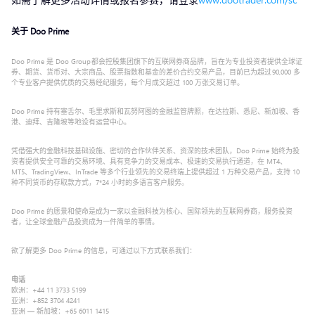
关于 Doo Prime
Doo Prime 是 Doo Group 都会控股集团旗下的互联网券商品牌，旨在为专业投资者提供全球证
券、期货、货币对、大宗商品、股票指数和基金的差价合约交易产品，目前已为超过 90,000 多
个专业客户提供优质的交易经纪服务，每个月成交超过 100 万张交易订单。
Doo Prime 持有塞舌尔、毛里求斯和瓦努阿图的金融监管牌照，在达拉斯、悉尼、新加坡、香
港、迪拜、吉隆坡等地设有运营中心。
凭借强大的金融科技基础设施、密切的合作伙伴关系、资深的技术团队，Doo Prime 始终为投
资者提供安全可靠的交易环境、具有竞争力的交易成本、极速的交易执行通道，在 MT4、
MT5、TradingView、InTrade 等多个行业领先的交易终端上提供超过 1 万种交易产品，支持 10
种不同货币的存取款方式，7*24 小时的多语言客户服务。
Doo Prime 的愿景和使命是成为一家以金融科技为核心、国际领先的互联网券商，服务投资
者，让全球金融产品投资成为一件简单的事情。
欲了解更多 Doo Prime 的信息，可通过以下方式联系我们：
电话
欧洲：+44 11 3733 5199
亚洲：+852 3704 4241
亚洲 — 新加坡：+65 6011 1415