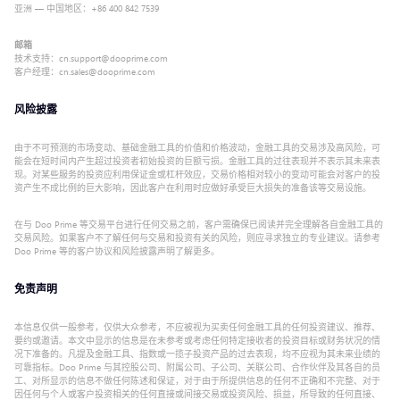
亚洲 — 中国地区：+86 400 842 7539
邮箱
技术支持：cn.support@dooprime.com
客户经理：cn.sales@dooprime.com
风险披露
由于不可预测的市场变动、基础金融工具的价值和价格波动，金融工具的交易涉及高风险，可
能会在短时间内产生超过投资者初始投资的巨额亏损。金融工具的过往表现并不表示其未来表
现。对某些服务的投资应利用保证金或杠杆效应，交易价格相对较小的变动可能会对客户的投
资产生不成比例的巨大影响，因此客户在利用时应做好承受巨大损失的准备该等交易设施。
在与 Doo Prime 等交易平台进行任何交易之前，客户需确保已阅读并完全理解各自金融工具的
交易风险。如果客户不了解任何与交易和投资有关的风险，则应寻求独立的专业建议。请参考
Doo Prime 等的客户协议和风险披露声明了解更多。
免责声明
本信息仅供一般参考，仅供大众参考，不应被视为买卖任何金融工具的任何投资建议、推荐、
要约或邀请。本文中显示的信息是在未参考或考虑任何特定接收者的投资目标或财务状况的情
况下准备的。凡提及金融工具、指数或一揽子投资产品的过去表现，均不应视为其未来业绩的
可靠指标。Doo Prime 与其控股公司、附属公司、子公司、关联公司、合作伙伴及其各自的员
工、对所显示的信息不做任何陈述和保证，对于由于所提供信息的任何不正确和不完整、对于
因任何与个人或客户投资相关的任何直接或间接交易或投资风险、损益，所导致的任何直接、