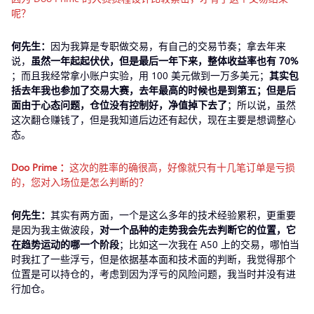
呢？
何先生：
因为我算是专职做交易，有自己的交易节奏；拿去年来
说，
虽然一年起起伏伏，但是最后一年下来，整体收益率也有 70%
；而且我经常拿小账户实验，用 100 美元做到一万多美元；
其实包
括去年我也参加了交易大赛，去年最高的时候也是到第五；但是后
面由于心态问题，仓位没有控制好，净值掉下去了
；所以说，虽然
这次翻仓赚钱了，但是我知道后边还有起伏，现在主要是想调整心
态。
Doo Prime
：
这次的胜率的确很高，好像就只有十几笔订单是亏损
的，您对入场位是怎么判断的？
何先生：
其实有两方面，一个是这么多年的技术经验累积，更重要
是因为我主做波段，
对一个品种的走势我会先去判断它的位置，它
在趋势运动的哪一个阶段
；比如这一次我在 A50 上的交易，哪怕当
时我扛了一些浮亏，但是依据基本面和技术面的判断，我觉得那个
位置是可以持仓的，考虑到因为浮亏的风险问题，我当时并没有进
行加仓。