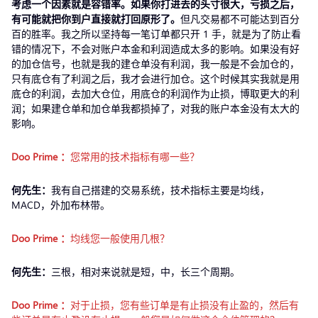
考虑一个因素就是容错率。如果你打进去的头寸很大，亏损之后，
有可能就把你到户直接就打回原形了。
但凡交易都不可能达到百分
百的胜率。我之所以坚持每一笔订单都只开 1 手，就是为了防止看
错的情况下，不会对账户本金和利润造成太多的影响。如果没有好
的加仓信号，也就是我的建仓单没有利润，我一般是不会加仓的，
只有底仓有了利润之后，我才会进行加仓。这个时候其实我就是用
底仓的利润，去加大仓位，用底仓的利润作为止损，博取更大的利
润；如果建仓单和加仓单我都损掉了，对我的账户本金没有太大的
影响。
Doo Prime
：
您常用的技术指标有哪一些？
何先生：
我有自己搭建的交易系统，技术指标主要是均线，
MACD，外加布林带。
Doo Prime
：
均线您一般使用几根？
何先生：
三根，相对来说就是短，中，长三个周期。
Doo Prime
：
对于止损，您有些订单是有止损没有止盈的，然后有