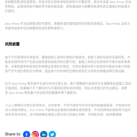
些前瞻性陈述仅是预测，并且涉及已知和未知的风险与不确定性，其中许多是 Doo Prime 无法
控制的。此类风险和不确定性可能导致结果、绩效或成就与前瞻性陈述所表达或暗示的结果大
不相同。
Doo Prime 不对此类陈述的可靠性、准确性或完整性提供任何陈述或保证，Doo Prime 没有义
务提供或发布任何前瞻性陈述的更新或修订。
风险披露
由于不可预测的市场变动、基础金融工具的价值和价格波动，金融工具的交易涉及高风险，可
能会在短时间内产生超过投资者初始投资的巨额亏损。金融工具的过往表现并不表示其未来表
现。对某些服务的投资应利用保证金或杠杆效应，交易价格相对较小的变动可能会对客户的投
资产生不成比例的巨大影响，因此客户在利用时应做好承受巨大损失的准备该等交易设施。
在与 Doo Prime 等交易平台进行任何交易之前，客户需确保已阅读并完全理解各自金融工具的
交易风险。如果客户不了解任何与交易和投资有关的风险，则应寻求独立的专业建议。请参
考 Doo Prime 等的客户协议和风险披露声明了解更多。
＊以上策略仅代表分析师观点，仅供参考，不作为或视为任何交易的依据或邀请，不构成对任
何人的投资建议。Doo Prime 不能保证此报告的准确性或完整性，不对因使用此报告而引起的
损失负任何责任，您不能依赖此报告以取代自己的独立判断。市场有风险，投资需谨慎
。
Share to