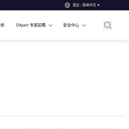
语言
:
简体中文
分析
DXpert 专家前瞻
安全中心