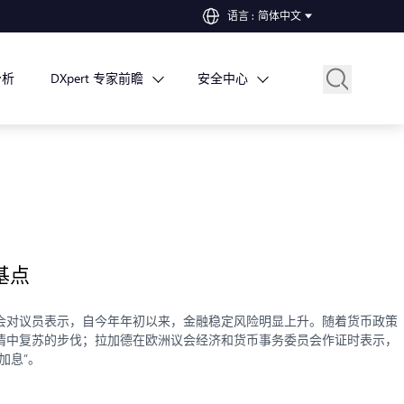
语言
:
简体中文
分析
DXpert 专家前瞻
安全中心
基点
会对议员表示，自今年年初以来，金融稳定风险明显上升。随着货币政策
情中复苏的步伐；拉加德在欧洲议会经济和货币事务委员会作证时表示，
加息”。