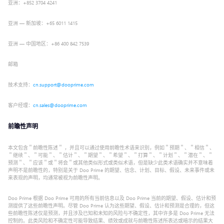
亚洲：+852 3704 4241
亚洲 — 新加坡：+65 6011 1415
亚洲 — 中国地区：+86 400 842 7539
邮箱
技术支持：
cn.support@dooprime.com
客户经理：
cn.sales@dooprime.com
前瞻性声明
本文包含＂前瞻性陈述＂ ，并且可以通过使用前瞻性术语来识别，例如＂预期＂、＂相信＂、
＂继续＂、＂可能＂、＂估计＂、＂期望＂、＂希望＂、＂打算＂、＂计划＂、＂潜在＂、＂
预测＂、＂应该＂或＂将会＂或其他类似形式或类似术语，但是缺少此类术语确实并不意味着
声明不是前瞻性的，特别是关于 Doo Prime 的期望、信念、计划、目标、假设、未来事件或未
来表现的声明，均通常被视为前瞻性声明。
Doo Prime 根据 Doo Prime 可用的所有当前信息以及 Doo Prime 当前的期望、假设、估计和预
测提供了这些前瞻性声明。尽管 Doo Prime 认为这些期望、假设、估计和预测是合理的，但这
些前瞻性陈述仅是预测，并且涉及已知和未知的风险与不确定性，其中许多是 Doo Prime 无法
控制的。此类风险和不确定性可能导致结果、绩效或成就与前瞻性陈述所表达或暗示的结果大