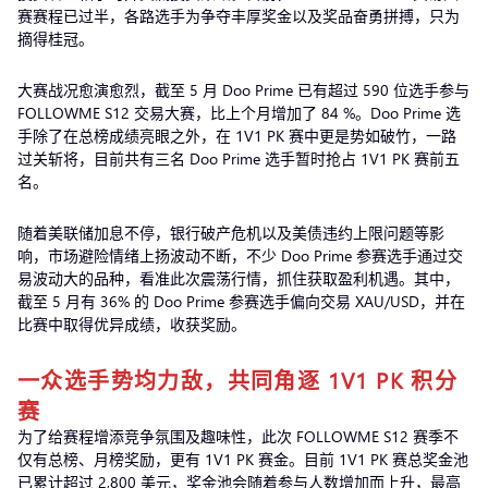
赛赛程已过半，各路选手为争夺丰厚奖金以及奖品奋勇拼搏，只为
摘得桂冠。
大赛战况愈演愈烈，截至 5 月 Doo Prime 已有超过 590 位选手参与
FOLLOWME S12 交易大赛，比上个月增加了 84 %。Doo Prime 选
手除了在总榜成绩亮眼之外，在 1V1 PK 赛中更是势如破竹，一路
过关斩将，目前共有三名 Doo Prime 选手暂时抢占 1V1 PK 赛前五
名。
随着美联储加息不停，银行破产危机以及美债违约上限问题等影
响，市场避险情绪上扬波动不断，不少 Doo Prime 参赛选手通过交
易波动大的品种，看准此次震荡行情，抓住获取盈利机遇。其中，
截至 5 月有 36% 的 Doo Prime 参赛选手偏向交易 XAU/USD，并在
比赛中取得优异成绩，收获奖励。
一众选手势均力敌，共同角逐 1V1 PK 积分
赛
为了给赛程增添竞争氛围及趣味性，此次 FOLLOWME S12 赛季不
仅有总榜、月榜奖励，更有 1V1 PK 赛金。目前 1V1 PK 赛总奖金池
已累计超过 2,800 美元，奖金池会随着参与人数增加而上升，最高