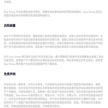
不相同。
Doo Prime 不对此类陈述的可靠性、准确性或完整性提供任何陈述或保证，Doo Prime 没有义
务提供或发布任何前瞻性陈述的更新或修订。
风险披露
由于不可预测的市场变动、基础金融工具的价值和价格波动，金融工具的交易涉及高风险，可
能会在短时间内产生超过投资者初始投资的巨额亏损。金融工具的过往表现并不表示其未来表
现。对某些服务的投资应利用保证金或杠杆效应，交易价格相对较小的变动可能会对客户的投
资产生不成比例的巨大影响，因此客户在利用时应做好承受巨大损失的准备该等交易设施。
在与 Doo Prime 等交易平台进行任何交易之前，客户需确保已阅读并完全理解各自金融工具的
交易风险。如果客户不了解任何与交易和投资有关的风险，则应寻求独立的专业建议。请参考
Doo Prime 等的客户协议和风险披露声明了解更多。
免责声明
本信息仅供一般参考，仅供大众参考，不应被视为买卖任何金融工具的任何投资建议、推荐、
要约或邀请。本文中显示的信息是在未参考或考虑任何特定接收者的投资目标或财务状况的情
况下准备的。凡提及金融工具、指数或一揽子投资产品的过去表现，均不应视为其未来业绩的
可靠指标。Doo Prime 与其控股公司、附属公司、子公司、关联公司、合作伙伴及其各自的员
工、对所显示的信息不做任何陈述和保证，对于由于所提供信息的任何不正确和不完整、对于
因任何与个人或客户投资相关的任何直接或间接交易或投资风险、损益，所导致的任何直接、
间接、特殊或后果性的损失或损害，不承担任何责任。