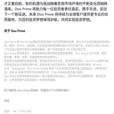
才正要启航，新的机遇与挑战随着宏观市场环境的不断变化而相继
涌来。Doo Prime 将助力每一位投资者勇往直前，携手共进，前往
下一个新征途。未来 Doo Prime 将持续为全球客户提供更专业的优
质服务，为您的投资梦想保驾护航，共同实现投资梦想。
关于 Doo Prime
Doo Prime 是 Doo Group 都会控股集团旗下的互联网券商品牌，旨在为专业投资者提供全球证
券、期货、货币对、贵金属、大宗商品和股票指数的差价合约交易产品，目前已为超过 90,000
个专业客户提供优质的交易经纪服务，每个月成交超过 100 万张交易订单。
Doo Prime 持有塞舌尔、毛里求斯和瓦努阿图的金融监管牌照。Doo Group 在达拉斯、悉尼、
新加坡、香港、迪拜、吉隆坡等地设有运营中心。
凭借强大的金融科技基础设施、密切的合作伙伴关系、资深的技术团队，Doo Prime 始终为投
资者提供安全可靠的交易环境、具有竞争力的交易成本、极速的交易执行通道，在 MT4、
MT5、TradingView、Doo Prime InTrade 等多个行业领先的交易终端上提供超过 1 万种交易产
品，支持 20 多种不同货币的存取款方式，7*24 小时的多语言客户服务。
Doo Prime 的愿景和使命是成为一家以金融科技为核心、国际领先的互联网券商，服务投资
者，让全球金融产品投资成为一件简单的事情。
欲了解更多 Doo Prime 的信息，可通过以下方式联系我们：
电话
欧洲：+44 11 3733 5199