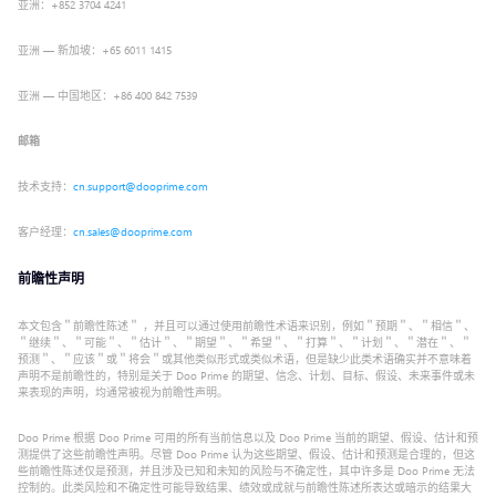
亚洲：+852 3704 4241
亚洲 — 新加坡：+65 6011 1415
亚洲 — 中国地区：+86 400 842 7539
邮箱
技术支持：
cn.support@dooprime.com
客户经理：
cn.sales@dooprime.com
前瞻性声明
本文包含＂前瞻性陈述＂ ，并且可以通过使用前瞻性术语来识别，例如＂预期＂、＂相信＂、
＂继续＂、＂可能＂、＂估计＂、＂期望＂、＂希望＂、＂打算＂、＂计划＂、＂潜在＂、＂
预测＂、＂应该＂或＂将会＂或其他类似形式或类似术语，但是缺少此类术语确实并不意味着
声明不是前瞻性的，特别是关于 Doo Prime 的期望、信念、计划、目标、假设、未来事件或未
来表现的声明，均通常被视为前瞻性声明。
Doo Prime 根据 Doo Prime 可用的所有当前信息以及 Doo Prime 当前的期望、假设、估计和预
测提供了这些前瞻性声明。尽管 Doo Prime 认为这些期望、假设、估计和预测是合理的，但这
些前瞻性陈述仅是预测，并且涉及已知和未知的风险与不确定性，其中许多是 Doo Prime 无法
控制的。此类风险和不确定性可能导致结果、绩效或成就与前瞻性陈述所表达或暗示的结果大