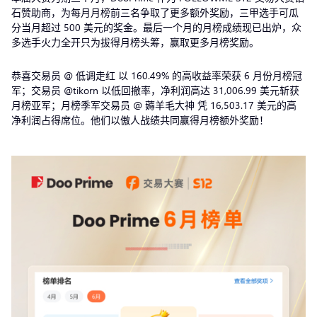
石赞助商，为每月月榜前三名争取了更多额外奖励，三甲选手可瓜
分当月超过 500 美元的奖金。最后一个月的月榜成绩现已出炉，众
多选手火力全开只为拔得月榜头筹，赢取更多月榜奖励。
恭喜交易员 @ 低调走红 以 160.49% 的高收益率荣获 6 月份月榜冠
军；交易员 @tikorn 以低回撤率，净利润高达 31,006.99 美元斩获
月榜亚军；月榜季军交易员 @ 薅羊毛大神 凭 16,503.17 美元的高
净利润占得席位。他们以傲人战绩共同赢得月榜额外奖励！