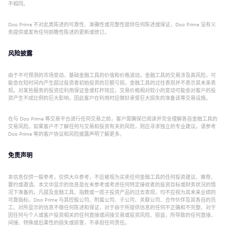
不相同。
Doo Prime 不对此类陈述的可靠性、准确性或完整性提供任何陈述或保证，Doo Prime 没有义
务提供或发布任何前瞻性陈述的更新或修订。
风险披露
由于不可预测的市场变动、基础金融工具的价值和价格波动，金融工具的交易涉及高风险，可
能会在短时间内产生超过投资者初始投资的巨额亏损。金融工具的过往表现并不表示其未来表
现。对某些服务的投资应利用保证金或杠杆效应，交易价格相对较小的变动可能会对客户的投
资产生不成比例的巨大影响，因此客户在利用时应做好承受巨大损失的准备该等交易设施。
在与 Doo Prime 等交易平台进行任何交易之前，客户需确保已阅读并完全理解各自金融工具的
交易风险。如果客户不了解任何与交易和投资有关的风险，则应寻求独立的专业建议。请参考
Doo Prime 等的客户协议和风险披露声明了解更多。
免责声明
本信息仅供一般参考，仅供大众参考，不应被视为买卖任何金融工具的任何投资建议、推荐、
要约或邀请。本文中显示的信息是在未参考或考虑任何特定接收者的投资目标或财务状况的情
况下准备的。凡提及金融工具、指数或一揽子投资产品的过去表现，均不应视为其未来业绩的
可靠指标。Doo Prime 与其控股公司、附属公司、子公司、关联公司、合作伙伴及其各自的员
工、对所显示的信息不做任何陈述和保证，对于由于所提供信息的任何不正确和不完整、对于
因任何与个人或客户投资相关的任何直接或间接交易或投资风险、损益，所导致的任何直接、
间接、特殊或后果性的损失或损害，不承担任何责任。