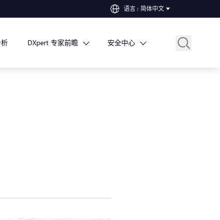
语言
:
简体中文
分析
DXpert 专家前瞻
安全中心