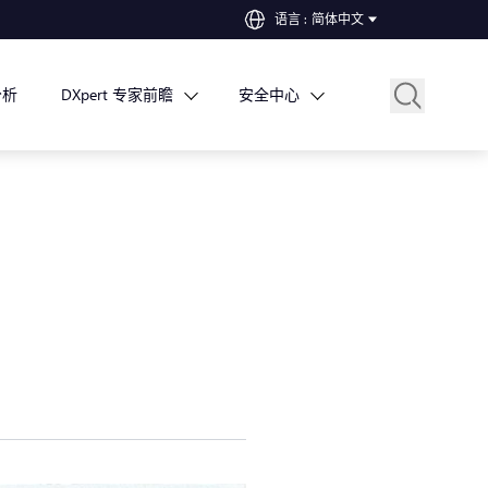
语言
:
简体中文
分析
DXpert 专家前瞻
安全中心