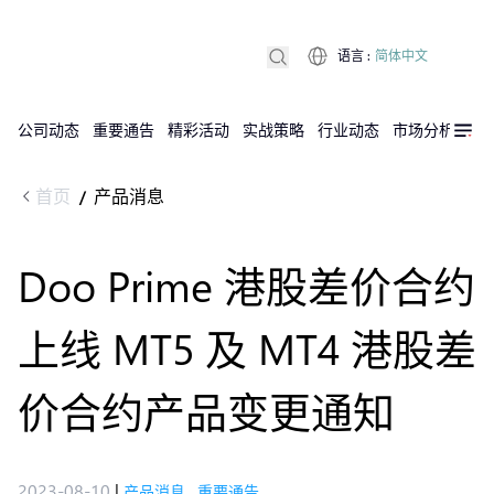
语言
:
简体中文
公司动态
重要通告
精彩活动
实战策略
行业动态
市场分析
DX
首页
产品消息
/
Doo Prime 港股差价合约
上线 MT5 及 MT4 港股差
价合约​产品变更通知
2023-08-10
|
产品消息
,
重要通告