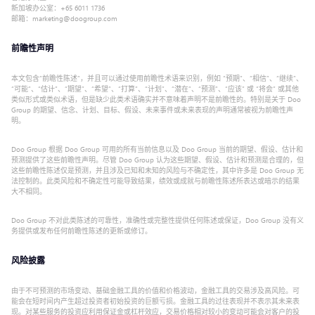
新加坡办公室：+65 6011 1736
邮箱：marketing@doogroup.com
前瞻性声明
本文包含“前瞻性陈述”，并且可以通过使用前瞻性术语来识别，例如 “预期”、“相信”、“继续”、
“可能”、“估计”、“期望”、“希望”、“打算”、“计划”、“潜在”、“预测”、“应该” 或 “将会” 或其他
类似形式或类似术语，但是缺少此类术语确实并不意味着声明不是前瞻性的。特别是关于 Doo
Group 的期望、信念、计划、目标、假设、未来事件或未来表现的声明通常被视为前瞻性声
明。
Doo Group 根据 Doo Group 可用的所有当前信息以及 Doo Group 当前的期望、假设、估计和
预测提供了这些前瞻性声明。尽管 Doo Group 认为这些期望、假设、估计和预测是合理的，但
这些前瞻性陈述仅是预测，并且涉及已知和未知的风险与不确定性，其中许多是 Doo Group 无
法控制的。此类风险和不确定性可能导致结果，绩效或成就与前瞻性陈述所表达或暗示的结果
大不相同。
Doo Group 不对此类陈述的可靠性，准确性或完整性提供任何陈述或保证，Doo Group 没有义
务提供或发布任何前瞻性陈述的更新或修订。
风险披露
由于不可预测的市场变动、基础金融工具的价值和价格波动，金融工具的交易涉及高风险。可
能会在短时间内产生超过投资者初始投资的巨额亏损。金融工具的过往表现并不表示其未来表
现。对某些服务的投资应利用保证金或杠杆效应，交易价格相对较小的变动可能会对客户的投