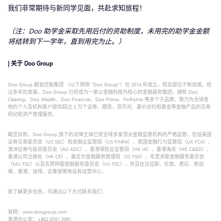
我们非常期待与新同学见面，共赴求知旅程！
（注：Doo 助学金采取先用后付的资助制度，未用完的助学金金额
将结转到下一学年，直到用完为止。）
| 关于 Doo Group
Doo Group 都会控股集团 （以下简称 “Doo Group”）在 2014 年成立，现总部位于新加坡。经
过多年的发展，Doo Group 已经成为一家以金融科技为核心的金融服务集团，拥有 Doo
Clearing、Doo Wealth、Doo Financial、Doo Prime、FinPoints 等多个子品牌，致力为全球各
地的个人及机构客户提供超过 2 万个证券、期货、货币对、差价合约和基金等金融产品的交易
经纪和资产管理服务。
截至目前，Doo Group 旗下的法律主体已受全球多家顶尖金融监管机构的严格监管，包括美国
证券交易委员会（US SEC）和金融业监管局（US FINRA）、英国金融行为监管局（UK FCA）、
澳洲证券与投资委员会（AU ASIC）、香港保险业监管局（HK IA）、香港海关（HK C&ED）、
香港公司注册处（HK CR）、塞舌尔金融服务管理局（SC FSA）、毛里求斯金融服务委员会
（MU FSC）以及瓦努阿图金融服务委员会（VU FSC），并且在达拉斯、伦敦、悉尼、新加
坡、香港、迪拜、吉隆坡等地设有运营中心。
欲了解更多信息，可通过以下方式联系我们：
官网：www.doogroup.com
香港办公室：+852 6701 2091