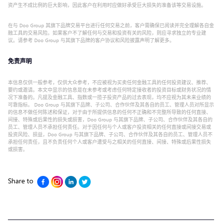
资产生不成比例的巨大影响，因此客户在利用时应做好承受巨大损失的准备该等交易设施。
在与 Doo Group 其旗下品牌交易平台进行任何交易之前，客户需确保已阅读并完全理解各自金
融工具的交易风险。如果客户不了解任何与交易和投资有关的风险，则应寻求独立的专业建
议。请参考 Doo Group 与其旗下品牌的客户协议和风险披露声明了解更多。
免责声明
本信息仅供一般参考，仅供大众参考，不应被视为买卖任何金融工具的任何投资建议、推荐、
要约或邀请。本文中显示的信息是在未参考或考虑任何特定接收者的投资目标或财务状况的情
况下准备的。凡提及金融工具、指数或一揽子投资产品的过去表现，均不应视为其未来业绩的
可靠指标。 Doo Group 与其旗下品牌、子公司、合作伙伴及其各自的员工、管理人员对所显示
的信息不做任何陈述和保证，对于由于所提供信息的任何不正确和不完整所导致的任何直接、
间接、特殊或后果性的损失或损害，Doo Group 与其旗下品牌、子公司、合作伙伴及其各自的
员工、管理人员不承担任何责任。对于因任何与个人或客户投资相关的任何直接或间接交易或
投资风险、损益，Doo Group 与其旗下品牌、子公司、合作伙伴及其各自的员工、管理人员不
承担任何责任，且不负责任何个人或客户遭受与之相关的任何直接、间接、特殊或后果性损失
或损害。
Share to