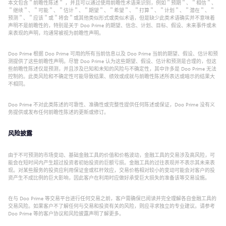
本文包含＂前瞻性陈述＂ ，并且可以通过使用前瞻性术语来识别，例如＂预期＂、＂相信＂、
＂继续＂、＂可能＂、＂估计＂、＂期望＂、＂希望＂、＂打算＂、＂计划＂、＂潜在＂、＂
预测＂、＂应该＂或＂将会＂或其他类似形式或类似术语，但是缺少此类术语确实并不意味着
声明不是前瞻性的，特别是关于 Doo Prime 的期望、信念、计划、目标、假设、未来事件或未
来表现的声明，均通常被视为前瞻性声明。
Doo Prime 根据 Doo Prime 可用的所有当前信息以及 Doo Prime 当前的期望、假设、估计和预
测提供了这些前瞻性声明。尽管 Doo Prime 认为这些期望、假设、估计和预测是合理的，但这
些前瞻性陈述仅是预测，并且涉及已知和未知的风险与不确定性，其中许多是 Doo Prime 无法
控制的。此类风险和不确定性可能导致结果、绩效或成就与前瞻性陈述所表达或暗示的结果大
不相同。
Doo Prime 不对此类陈述的可靠性、准确性或完整性提供任何陈述或保证，Doo Prime 没有义
务提供或发布任何前瞻性陈述的更新或修订。
风险披露
由于不可预测的市场变动、基础金融工具的价值和价格波动，金融工具的交易涉及高风险，可
能会在短时间内产生超过投资者初始投资的巨额亏损。金融工具的过往表现并不表示其未来表
现。对某些服务的投资应利用保证金或杠杆效应，交易价格相对较小的变动可能会对客户的投
资产生不成比例的巨大影响，因此客户在利用时应做好承受巨大损失的准备该等交易设施。
在与 Doo Prime 等交易平台进行任何交易之前，客户需确保已阅读并完全理解各自金融工具的
交易风险。如果客户不了解任何与交易和投资有关的风险，则应寻求独立的专业建议。请参考
Doo Prime 等的客户协议和风险披露声明了解更多。