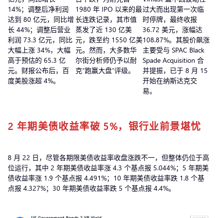
14%；调整后净利润
1980 年 IPO 以来的最
过大而出现第一次临
达到 80 亿元，同比增
长连跌记录，其市值
时停牌，最终收报
长 44%；调整后营业
蒸发了近 130 亿美
36.72 美元，涨幅达
利润 73.3 亿元，同比
元，跌至约 1550 亿美
108.87%。其股价飙涨
大幅上涨 34%，大幅
元。然而，大多数华
主要受与 SPAC Black
高于预估的 65.3 亿
尔街分析师仍予以耐
Spade Acquisition 合
元。财报公布后，百
克“跑赢大盘”评级。
并提振，已于 8 月 15
度美股涨超 4%。
开始在纳斯达克交
易。
2 年期美债收益率破 5%，银行业前景堪忧
8 月 22 日，尽管各期限美债收益率收盘涨跌不一，但整体仍位于高
位运行，其中 2 年期美债收益率涨 4.3 个基点报 5.044%；5 年期美
债收益率涨 1.9 个基点报 4.491%；10 年期美债收益率跌 1.8 个基
点报 4.327%；30 年期美债收益率跌 5 个基点报 4.4%。