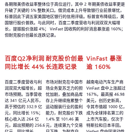
各期限美债收益率整体位于高位运行，其中 2 年期美债收益率更是
升破了关键的 5% 整数关口。借贷成本上升导致银行业前景堪忧，
标普因此下调五家美国地区银行的信用评级。标普宣布降级后，美
国银行股价普跌。与此同时，百度二季度营收与利润双双大幅增
长，提振股价涨超 4%； VinFast 因收购的利好消息暴涨逾 160%；
但耐克股价创最长连跌记录。
百度Q2净利润
耐克股价创最
VinFast 暴涨
同比增长 44%
长连跌记录
逾 160%
百度二季度营收与利
市场对耐克在中国市
越南电动汽车生产商
润双双大幅增长，超
场业务复苏乏力的担
VinFast 盘中上涨超过
市场预期。当季营收
忧加剧，叠加商品库
167%，最高报 46.98
达 341 亿元人民币，
存上升继续拖累整个
美元，创历史新高，
高于预估的 332.9 亿
运动服装行业的盈利
令其市值超 1000 亿，
元，同比增长 15%；
能力，耐克股价下跌
成为全球排名第三的
核心收入达 264 亿
1.4% 至 101.46 美
上市汽车股，仅次于
元，超出预期的 256.6
元，连续第九个交易
特斯拉和日本丰田。
亿元，同比增长
日下跌，为耐克自
Vinfast 盘中因波动性