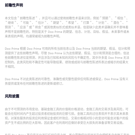
前瞻性声明
本文包含＂前瞻性陈述＂ ，并且可以通过使用前瞻性术语来识别，例如＂预期＂、＂相信＂、
＂继续＂、＂可能＂、＂估计＂、＂期望＂、＂希望＂、＂打算＂、＂计划＂、＂潜在＂、＂
预测＂、＂应该＂或＂将会＂或其他类似形式或类似术语，但是缺少此类术语确实并不意味着
声明不是前瞻性的，特别是关于 Doo Prime 的期望、信念、计划、目标、假设、未来事件或未
来表现的声明，均通常被视为前瞻性声明。
Doo Prime 根据 Doo Prime 可用的所有当前信息以及 Doo Prime 当前的期望、假设、估计和预
测提供了这些前瞻性声明。尽管 Doo Prime 认为这些期望、假设、估计和预测是合理的，但这
些前瞻性陈述仅是预测，并且涉及已知和未知的风险与不确定性，其中许多是 Doo Prime 无法
控制的。此类风险和不确定性可能导致结果、绩效或成就与前瞻性陈述所表达或暗示的结果大
不相同。
Doo Prime 不对此类陈述的可靠性、准确性或完整性提供任何陈述或保证，Doo Prime 没有义
务提供或发布任何前瞻性陈述的更新或修订。
风险披露
由于不可预测的市场变动、基础金融工具的价值和价格波动，金融工具的交易涉及高风险，可
能会在短时间内产生超过投资者初始投资的巨额亏损。金融工具的过往表现并不表示其未来表
现。对某些服务的投资应利用保证金或杠杆效应，交易价格相对较小的变动可能会对客户的投
资产生不成比例的巨大影响，因此客户在利用时应做好承受巨大损失的准备该等交易设施。
在与 Doo Prime 等交易平台进行任何交易之前，客户需确保已阅读并完全理解各自金融工具的