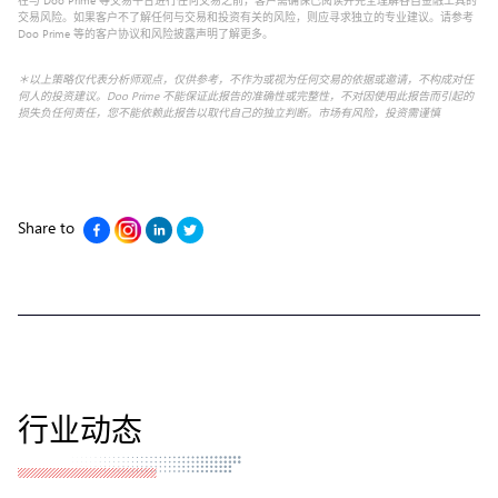
交易风险。如果客户不了解任何与交易和投资有关的风险，则应寻求独立的专业建议。请参考
Doo Prime 等的客户协议和风险披露声明了解更多。
＊以上策略仅代表分析师观点，仅供参考，不作为或视为任何交易的依据或邀请，不构成对任
何人的投资建议。Doo Prime 不能保证此报告的准确性或完整性，不对因使用此报告而引起的
损失负任何责任，您不能依赖此报告以取代自己的独立判断。市场有风险，投资需谨慎
Share to
行业动态