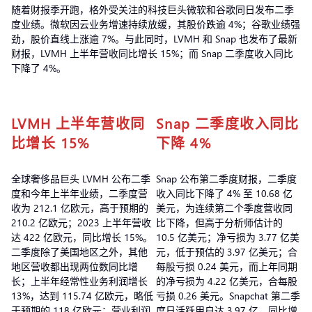
随着财报季开跑，格外受关注的科技巨头微软和谷歌同日发布二季
度业绩。微软因云业务增速持续放缓，其股价跌逾 4%；谷歌业绩强
劲，股价直线上涨逾 7%。与此同时，LVMH 和 Snap 也发布了最新
财报，LVMH 上半年营收同比增长 15%；而 Snap 二季度收入同比
下降了 4%。
LVMH 上半年营收同
Snap 二季度收入同比
比增长 15%
下降 4%
全球奢侈品巨头 LVMH 公布二季
Snap 公布第二季度财报，二季度
度和今年上半年业绩，二季度营
收入同比下降了 4% 至 10.68 亿
收为 212.1 亿欧元，高于预期的
美元，为连续第二个季度营收同
210.2 亿欧元；2023 上半年营收
比下降，但高于分析师估计的
达 422 亿欧元，同比增长 15%。
10.5 亿美元；净亏损为 3.77 亿美
二季度除了美国地区之外，其他
元，低于预估的 3.97 亿美元；合
地区营收都出现两位数同比增
每股亏损 0.24 美元，而上年同期
长；上半年经常性业务利润增长
的净亏损为 4.22 亿美元，合每股
13%，达到 115.74 亿欧元，略低
亏损 0.26 美元。Snapchat 第二季
于预期的 118 亿欧元；营业利润
度日活跃用户达 3.97 亿，同比增