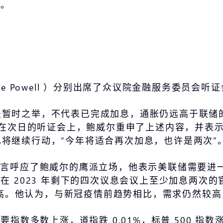
期。
erome Powell ）分别出席了众议院金融服务委
暂时之举，不代表已完成加息，通胀仍远高于联储的
息。在次日的听证会上，鲍威尔重申了上述内容，并表
将继续行动，“今年将适合再次加息，也许是两次”
owman 的发言呼应了鲍威尔的鹰派立场，他表示美联
 2023 年剩下的四次议息会议上至少加息两次的官
然过高。他认为，与新冠疫情前趋势相比，需求仍然较
指数多数上涨，道指跌 0.01%，标普 500 指数