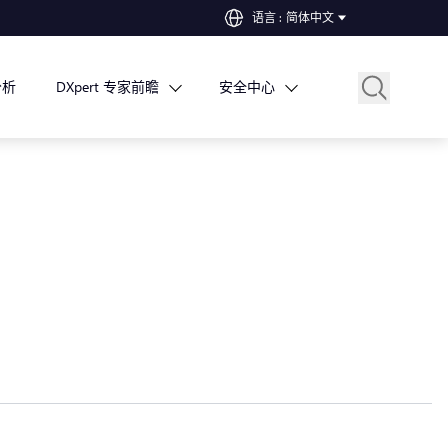
语言
:
简体中文
分析
DXpert 专家前瞻
安全中心