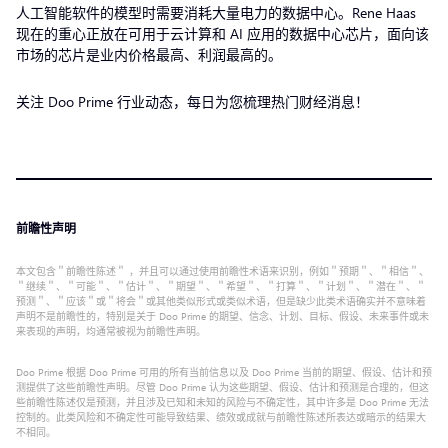
人工智能软件的模型时需要消耗大量电力的数据中心。Rene Haas
现在的重心正放在可用于云计算和 AI 应用的数据中心芯片，面向该
市场的芯片是业内价格最高、利润最高的。
关注 Doo Prime 行业动态，每日为您梳理热门财经消息！
前瞻性声明
本文包含＂前瞻性陈述＂ ，并且可以通过使用前瞻性术语来识别，例如＂预期＂、＂相信＂、
＂继续＂、＂可能＂、＂估计＂、＂期望＂、＂希望＂、＂打算＂、＂计划＂、＂潜在＂、＂
预测＂、＂应该＂或＂将会＂或其他类似形式或类似术语，但是缺少此类术语确实并不意味着
声明不是前瞻性的，特别是关于 Doo Prime 的期望、信念、计划、目标、假设、未来事件或未
来表现的声明，均通常被视为前瞻性声明。
Doo Prime 根据 Doo Prime 可用的所有当前信息以及 Doo Prime 当前的期望、假设、估计和预
测提供了这些前瞻性声明。尽管 Doo Prime 认为这些期望、假设、估计和预测是合理的，但这
些前瞻性陈述仅是预测，并且涉及已知和未知的风险与不确定性，其中许多是 Doo Prime 无法
控制的。此类风险和不确定性可能导致结果、绩效或成就与前瞻性陈述所表达或暗示的结果大
不相同。