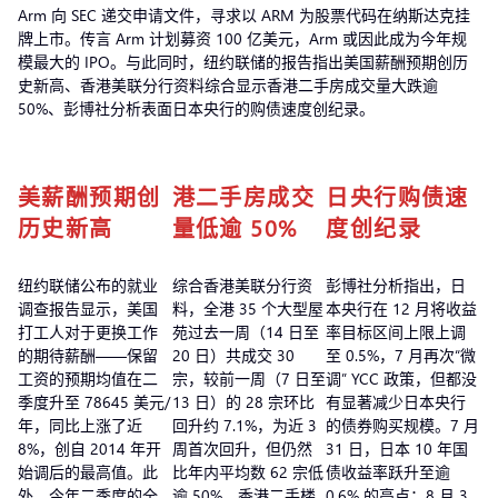
Arm 向 SEC 递交申请文件，寻求以 ARM 为股票代码在纳斯达克挂
牌上市。传言 Arm 计划募资 100 亿美元，Arm 或因此成为今年规
模最大的 IPO。与此同时，纽约联储的报告指出美国薪酬预期创历
史新高、香港美联分行资料综合显示香港二手房成交量大跌逾
50%、彭博社分析表面日本央行的购债速度创纪录。
美薪酬预期创
港二手房成交
日央行购债速
历史新高
量低逾 50%
度创纪录
纽约联储公布的就业
综合香港美联分行资
彭博社分析指出，日
调查报告显示，美国
料，全港 35 个大型屋
本央行在 12 月将收益
打工人对于更换工作
苑过去一周（14 日至
率目标区间上限上调
的期待薪酬——保留
20 日）共成交 30
至 0.5%，7 月再次“微
工资的预期均值在二
宗，较前一周（7 日至
调” YCC 政策，但都没
季度升至 78645 美元/
13 日）的 28 宗环比
有显著减少日本央行
年，同比上涨了近
回升约 7.1%，为近 3
的债券购买规模。7 月
8%，创自 2014 年开
周首次回升，但仍然
31 日，日本 10 年国
始调后的最高值。此
比年内平均数 62 宗低
债收益率跃升至逾
外，今年二季度的全
逾 50%。香港二手楼
0.6% 的高点；8 月 3