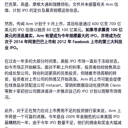
巴克莱、高盛、摩根大通和瑞穗领衔。文件并未披露有关 Arm 估
值、计划 IPO 的定价及募资规模这些信息。
然而，传闻 Arm 计划于 9 月上市，其目标是通过 600 亿至 700 亿
美元的 IPO 估值以融资 80 亿至 100 亿美元。
如果寻求募资 100 亿
美元的消息属实，Arm 有望成为今年规模最大的 IPO，并将成为仅
次于 2014 年阿里巴巴上市和 2012 年 Facebook 上市的第三大科技
业 IPO。
在过去一年多的大部分时间里，美股 IPO 市场一直处于冻结状态，
如今市场正开始解冻。面对不断上升的利率，投资者纷纷抛售高企
的成长型公司，转向利润更高的另类投资，但随着市场周期的转
变，投资者对上市公司的热情又开始高涨。Arm 的上市可能会促使
在线食品杂货配送公司 Instacart、营销和数据自动化提供商 Clavio
等数十家初创公司跟进或进一步推迟自己的 IPO 计划以观察市场情
况。
此外，对于正在努力应对上市费用不足的投资银行家来说，Arm 上
市将是一个可喜的进展。今年是自 2009 年金融危机以来美国 IPO
最糟糕的一年，由于今年 IPO 数量不足，他们的佣金和奖金大幅减