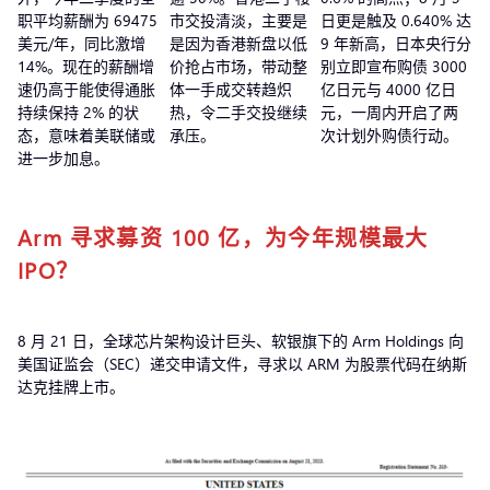
职平均薪酬为 69475
市交投清淡，主要是
日更是触及 0.640% 达
美元/年，同比激增
是因为香港新盘以低
9 年新高，日本央行分
14%。现在的薪酬增
价抢占市场，带动整
别立即宣布购债 3000
速仍高于能使得通胀
体一手成交转趋炽
亿日元与 4000 亿日
持续保持 2% 的状
热，令二手交投继续
元，一周内开启了两
态，意味着美联储或
承压。
次计划外购债行动。
进一步加息。
Arm 寻求募资 100 亿，为今年规模最大
IPO？
8 月 21 日，全球芯片架构设计巨头、软银旗下的 Arm Holdings 向
美国证监会（SEC）递交申请文件，寻求以 ARM 为股票代码在纳斯
达克挂牌上市。