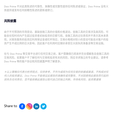
Doo Prime 不对此类陈述的可靠性、准确性或完整性提供任何陈述或保证，Doo Prime 没有义
务提供或发布任何前瞻性陈述的更新或修订。
风险披露
由于不可预测的市场变动、基础金融工具的价值和价格波动，金融工具的交易涉及高风险，可
能会在短时间内产生超过投资者初始投资的巨额亏损。金融工具的过往表现并不表示其未来表
现。对某些服务的投资应利用保证金或杠杆效应，交易价格相对较小的变动可能会对客户的投
资产生不成比例的巨大影响，因此客户在利用时应做好承受巨大损失的准备该等交易设施。
在与 Doo Prime 等交易平台进行任何交易之前，客户需确保已阅读并完全理解各自金融工具的
交易风险。如果客户不了解任何与交易和投资有关的风险，则应寻求独立的专业建议。请参考
Doo Prime 等的客户协议和风险披露声明了解更多。
＊以上策略仅代表分析师观点，仅供参考，不作为或视为任何交易的依据或邀请，不构成对任
何人的投资建议。Doo Prime 不能保证此报告的准确性或完整性，不对因使用此报告而引起的
损失负任何责任，您不能依赖此报告以取代自己的独立判断。市场有风险，投资需谨慎
Share to