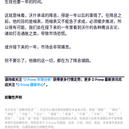
生效也要一年的时间。
这就意味着，沃什承诺的降息，得是一年以后的事情了。在降息之
前，他的目的是缩表，而缩表又不能急于求成，必须缓步推进，所
以很有可能，我们会在接下来的一年里看到沃什的各种鹰派言论，
诸如打击通胀之类，导致市场恐慌。
或许接下来的一年，市场会非常痛苦。
但不要忘了，他做的这一切，都在为了降息铺路。
请持续关注
“D Prime 市场分析”
获得更多行情走势；更多 D Prime 最新资讯欢
迎关注 “
D Prime 媒体中心
” 。
前瞻性声明
本文包含＂前瞻性陈述＂ ，并且可以通过使用前瞻性术语来识别，例如＂预期＂、＂相信＂、
＂继续＂、＂可能＂、＂估计＂、＂期望＂、＂希望＂、＂打算＂、＂计划＂、＂潜在＂、＂
预测＂、＂应该＂或＂将会＂或其他类似形式或类似术语，但是缺少此类术语确实并不意味着
声明不是前瞻性的，特别是关于 D Prime 的期望、信念、计划、目标、假设、未来事件或未来
表现的声明，均通常被视为前瞻性声明。