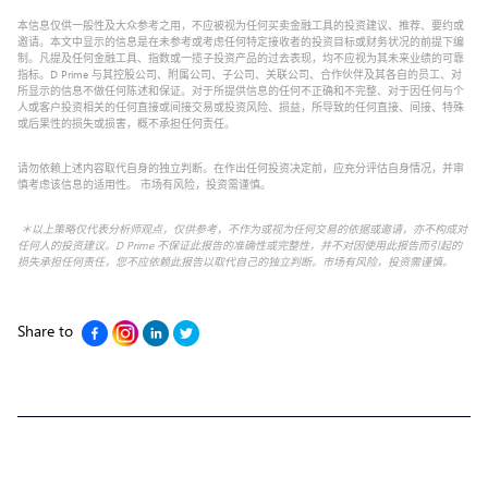
本信息仅供一般性及大众参考之用，不应被视为任何买卖金融工具的投资建议、推荐、要约或
邀请。本文中显示的信息是在未参考或考虑任何特定接收者的投资目标或财务状况的前提下编
制。凡提及任何金融工具、指数或一揽子投资产品的过去表现，均不应视为其未来业绩的可靠
指标。D Prime 与其控股公司、附属公司、子公司、关联公司、合作伙伴及其各自的员工、对
所显示的信息不做任何陈述和保证。对于所提供信息的任何不正确和不完整、对于因任何与个
人或客户投资相关的任何直接或间接交易或投资风险、损益，所导致的任何直接、间接、特殊
或后果性的损失或损害，概不承担任何责任。
请勿依赖上述内容取代自身的独立判断。在作出任何投资决定前，应充分评估自身情况，并审
慎考虑该信息的适用性。 市场有风险，投资需谨慎。
＊以上策略仅代表分析师观点，仅供参考，不作为或视为任何交易的依据或邀请，亦不构成对
任何人的投资建议。D Prime 不保证此报告的准确性或完整性，并不对因使用此报告而引起的
损失承担任何责任，您不应依赖此报告以取代自己的独立判断。市场有风险，投资需谨慎。
Share to