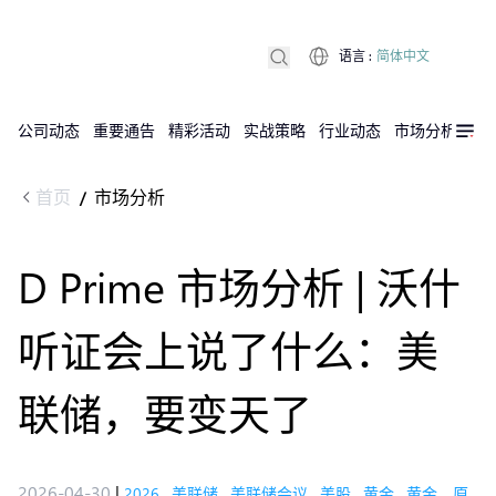
语言
:
简体中文
公司动态
重要通告
精彩活动
实战策略
行业动态
市场分析
DX
首页
市场分析
/
D Prime 市场分析 | 沃什
听证会上说了什么：美
联储，要变天了
2026-04-30
|
2026
,
美联储
,
美联储会议
,
美股
,
黄金
,
黄金，原