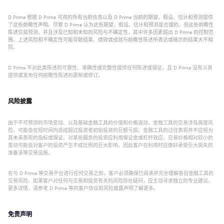
D Prime 根据 D Prime 可用的所有当前信息以及 D Prime 当前的期望、假设、估计和预测提供
了这些前瞻性声明。尽管 D Prime 认为这些期望、假设、估计和预测是合理的，但这些前瞻性
陈述仅是预测，并且涉及已知和未知的风险与不确定性，其中许多因素超出 D Prime 的控制范
围。上述风险和不确定性可能导致结果、绩效或成就与前瞻性陈述所表达或暗示的结果大不相
同。
D Prime 不对此类陈述的可靠性、准确性或完整性提供任何陈述或保证，且 D Prime 没有义务
提供或发布任何前瞻性陈述的更新或修订。
风险披露
由于不可预测的市场变动、以及基础金融工具的价值和价格波动，金融工具的交易涉及高度风
险，可能会在短时间内造成超过投资者初始投资的巨额亏损。金融工具的过往表现并不应视为
其未来表现的指标或保证。对某些服务的投资应利用保证金或杠杆效应，交易价格相对较小的
变动可能会对客户的投资产生不成比例的巨大影响，因此客户在利用时应做好承受巨大损失的
准备该等交易设施。
在与 D Prime 等交易平台进行任何交易之前，客户必须确保已阅读并完全理解各自金融工具的
交易风险。如果客户对任何与交易和投资有关的风险存在疑问，应主动寻求独立的专业建议。
更多详情，请参考 D Prime 等的客户协议和风险披露声明了解更多。
免责声明