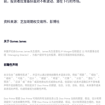
前，投资者应准备好面对不断波动、潜在下行的市场。
资料来源：芝加哥期权交易所、彭博社
关于 Gomes James
本篇评论由 Gomes James 先生提供。James 先生是曾在 JP Morgan 任职超过 22 年的董事总经
理（Managing Director），为客户提供专业的股票、期货交易服务和投资建议。
前瞻性声明
本文包含＂前瞻性陈述＂ ，并且可以通过使用前瞻性术语来识别，例如＂预期＂、＂相信＂、
＂继续＂、＂可能＂、＂估计＂、＂期望＂、＂希望＂、＂打算＂、＂计划＂、＂潜在＂、＂
预测＂、＂应该＂或＂将会＂或其他类似形式或类似术语，但是缺少此类术语确实并不意味着
声明不是前瞻性的，特别是关于 Doo Prime 的期望、信念、计划、目标、假设、未来事件或未
来表现的声明，均通常被视为前瞻性声明。
Doo Prime 根据 Doo Prime 可用的所有当前信息以及 Doo Prime 当前的期望、假设、估计和预
测提供了这些前瞻性声明。尽管 Doo Prime 认为这些期望、假设、估计和预测是合理的，但这