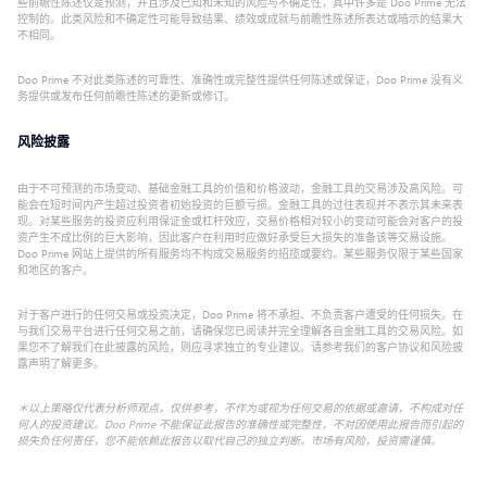
些前瞻性陈述仅是预测，并且涉及已知和未知的风险与不确定性，其中许多是 Doo Prime 无法
控制的。此类风险和不确定性可能导致结果、绩效或成就与前瞻性陈述所表达或暗示的结果大
不相同。
Doo Prime 不对此类陈述的可靠性、准确性或完整性提供任何陈述或保证，Doo Prime 没有义
务提供或发布任何前瞻性陈述的更新或修订。
风险披露
由于不可预测的市场变动、基础金融工具的价值和价格波动，金融工具的交易涉及高风险。可
能会在短时间内产生超过投资者初始投资的巨额亏损。金融工具的过往表现并不表示其未来表
现。对某些服务的投资应利用保证金或杠杆效应，交易价格相对较小的变动可能会对客户的投
资产生不成比例的巨大影响，因此客户在利用时应做好承受巨大损失的准备该等交易设施。
Doo Prime 网站上提供的所有服务均不构成交易服务的招揽或要约。某些服务仅限于某些国家
和地区的客户。
对于客户进行的任何交易或投资决定，Doo Prime 将不承担、不负责客户遭受的任何损失。在
与我们交易平台进行任何交易之前，请确保您已阅读并完全理解各自金融工具的交易风险。如
果您不了解我们在此披露的风险，则应寻求独立的专业建议。请参考我们的客户协议和风险披
露声明了解更多。
＊以上策略仅代表分析师观点，仅供参考，不作为或视为任何交易的依据或邀请，不构成对任
何人的投资建议。Doo Prime 不能保证此报告的准确性或完整性，不对因使用此报告而引起的
损失负任何责任，您不能依赖此报告以取代自己的独立判断。市场有风险，投资需谨慎。