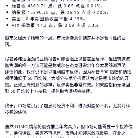
标普报 4369.71 点，跌 0.65 点或 0.01%，
纳指报 13290.78 点，跌 26.15 点或 0.20%，
美国 10 年期国债收益率报 4.25%，
VIX 指数报 17.3 点，跌 0.59 点或 3.3%。
股市又经历了糟糕的一周。市场逐渐意识到这并不是暂时性的回
落。
尽管英伟达强劲的业绩报告可能会阻止抛售甚至反弹，但扭转这波
抛售潮的唯一方法可能是鲍威尔在杰克逊霍尔年会发表鸽派声明。
即便如此，也许仍不足以推动股市反弹，因为标普 500 指数和纳指
都明确低于 50 日均线，大部分技术分析师认为这是熊市趋势的开
始。正如上周预测的那样，反弹卖出非常有效。如果股指仍无法回
到 50 日均线上方持稳，相信抛售潮将会持续。
终于，市场意识到了加息对经济不利，进而对股价不利，尤其对科
技股的估值。
虽然 FOMO 情绪将股价推至年内高点，但市场可能需要一个投降信
号，换句话说，买家不再抛售，市场才能迎来触底反弹。在此之