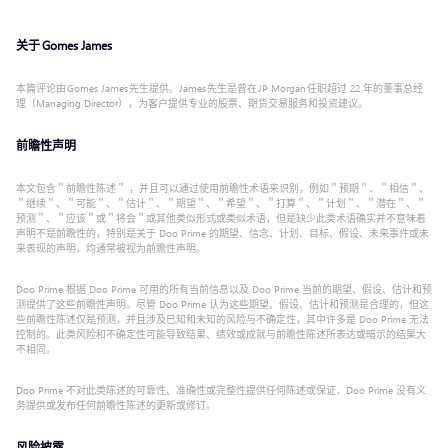
关于 Gomes James
本篇评论由 Gomes James 先生提供。James 先生是曾在 JP Morgan 任职超过 22 年的董事总经
理（Managing Director），为客户提供专业的股票、期货交易服务和投资建议。
前瞻性声明
本文包含＂前瞻性陈述＂ ，并且可以通过使用前瞻性术语来识别，例如＂预期＂、＂相信＂、
＂继续＂、＂可能＂、＂估计＂、＂期望＂、＂希望＂、＂打算＂、＂计划＂、＂潜在＂、＂
预测＂、＂应该＂或＂将会＂或其他类似形式或类似术语，但是缺少此类术语确实并不意味着
声明不是前瞻性的，特别是关于 Doo Prime 的期望、信念、计划、目标、假设、未来事件或未
来表现的声明，均通常被视为前瞻性声明。
Doo Prime 根据 Doo Prime 可用的所有当前信息以及 Doo Prime 当前的期望、假设、估计和预
测提供了这些前瞻性声明。尽管 Doo Prime 认为这些期望、假设、估计和预测是合理的，但这
些前瞻性陈述仅是预测，并且涉及已知和未知的风险与不确定性，其中许多是 Doo Prime 无法
控制的。此类风险和不确定性可能导致结果、绩效或成就与前瞻性陈述所表达或暗示的结果大
不相同。
Doo Prime 不对此类陈述的可靠性、准确性或完整性提供任何陈述或保证，Doo Prime 没有义
务提供或发布任何前瞻性陈述的更新或修订。
风险披露