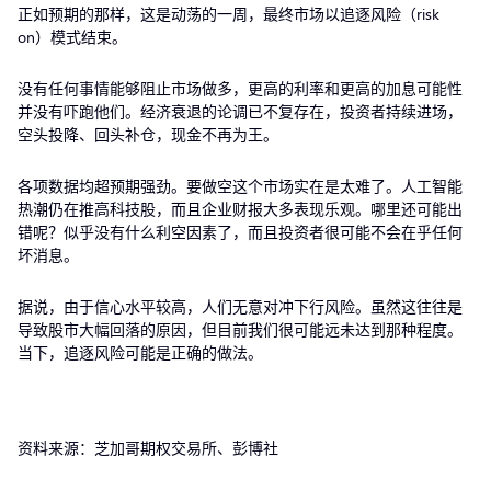
正如预期的那样，这是动荡的一周，最终市场以追逐风险（risk
on）模式结束。
没有任何事情能够阻止市场做多，更高的利率和更高的加息可能性
并没有吓跑他们。经济衰退的论调已不复存在，投资者持续进场，
空头投降、回头补仓，现金不再为王。
各项数据均超预期强劲。要做空这个市场实在是太难了。人工智能
热潮仍在推高科技股，而且企业财报大多表现乐观。哪里还可能出
错呢？似乎没有什么利空因素了，而且投资者很可能不会在乎任何
坏消息。
据说，由于信心水平较高，人们无意对冲下行风险。虽然这往往是
导致股市大幅回落的原因，但目前我们很可能远未达到那种程度。
当下，追逐风险可能是正确的做法。
资料来源：芝加哥期权交易所、彭博社