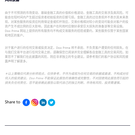
由于不可预测的市场变动、基础金融工具的价值和价格波动，金融工具的交易涉及高风险。可
能会在短时间内产生超过投资者初始投资的巨额亏损。金融工具的过往表现并不表示其未来表
现。对某些服务的投资应利用保证金或杠杆效应，交易价格相对较小的变动可能会对客户的投
资产生不成比例的巨大影响，因此客户在利用时应做好承受巨大损失的准备该等交易设施。
Doo Prime 网站上提供的所有服务均不构成交易服务的招揽或要约。某些服务仅限于某些国家
和地区的客户。
对于客户进行的任何交易或投资决定，Doo Prime 将不承担、不负责客户遭受的任何损失。在
与我们交易平台进行任何交易之前，请确保您已阅读并完全理解各自金融工具的交易风险。如
果您不了解我们在此披露的风险，则应寻求独立的专业建议。请参考我们的客户协议和风险披
露声明了解更多。
＊以上策略仅代表分析师观点，仅供参考，不作为或视为任何交易的依据或邀请，不构成对任
何人的投资建议。Doo Prime 不能保证此报告的准确性或完整性，不对因使用此报告而引起的
损失负任何责任，您不能依赖此报告以取代自己的独立判断。市场有风险，投资需谨慎。
Share to