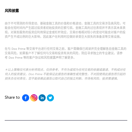
风险披露
由于不可预测的市场变动、基础金融工具的价值和价格波动，金融工具的交易涉及高风险，可
能会在短时间内产生超过投资者初始投资的巨额亏损。金融工具的过往表现并不表示其未来表
现。对某些服务的投资应利用保证金或杠杆效应，交易价格相对较小的变动可能会对客户的投
资产生不成比例的巨大影响，因此客户在利用时应做好承受巨大损失的准备该等交易设施。
在与 Doo Prime 等交易平台进行任何交易之前，客户需确保已阅读并完全理解各自金融工具的
交易风险。如果客户不了解任何与交易和投资有关的风险，则应寻求独立的专业建议。请参
考 Doo Prime 等的客户协议和风险披露声明了解更多。
＊以上策略仅代表分析师观点，仅供参考，不作为或视为任何交易的依据或邀请，不构成对任
何人的投资建议。Doo Prime 不能保证此报告的准确性或完整性，不对因使用此报告而引起的
损失负任何责任，您不能依赖此报告以取代自己的独立判断。市场有风险，投资需谨慎
。
Share to