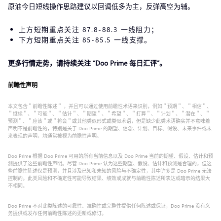
原油今日短线操作思路建议以回调低多为主，反弹高空为辅。
上方短期重点关注 87.8-88.3 一线阻力；
下方短期重点关注 85-85.5 一线支撑。
更多行情走势，请持续关注 “
Doo Prime 每日汇评
”。
前瞻性声明
本文包含＂前瞻性陈述＂ ，并且可以通过使用前瞻性术语来识别，例如＂预期＂、＂相信＂、
＂继续＂、＂可能＂、＂估计＂、＂期望＂、＂希望＂、＂打算＂、＂计划＂、＂潜在＂、＂
预测＂、＂应该＂或＂将会＂或其他类似形式或类似术语，但是缺少此类术语确实并不意味着
声明不是前瞻性的，特别是关于 Doo Prime 的期望、信念、计划、目标、假设、未来事件或未
来表现的声明，均通常被视为前瞻性声明。
Doo Prime 根据 Doo Prime 可用的所有当前信息以及 Doo Prime 当前的期望、假设、估计和预
测提供了这些前瞻性声明。尽管 Doo Prime 认为这些期望、假设、估计和预测是合理的，但这
些前瞻性陈述仅是预测，并且涉及已知和未知的风险与不确定性，其中许多是 Doo Prime 无法
控制的。此类风险和不确定性可能导致结果、绩效或成就与前瞻性陈述所表达或暗示的结果大
不相同。
Doo Prime 不对此类陈述的可靠性、准确性或完整性提供任何陈述或保证，Doo Prime 没有义
务提供或发布任何前瞻性陈述的更新或修订。