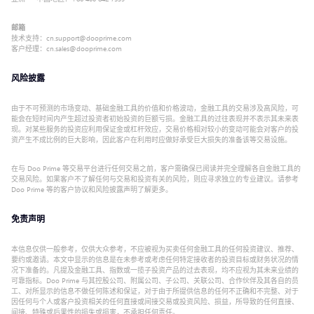
邮箱
技术支持：cn.support@dooprime.com
客户经理：cn.sales@dooprime.com
风险披露
由于不可预测的市场变动、基础金融工具的价值和价格波动，金融工具的交易涉及高风险，可
能会在短时间内产生超过投资者初始投资的巨额亏损。金融工具的过往表现并不表示其未来表
现。对某些服务的投资应利用保证金或杠杆效应，交易价格相对较小的变动可能会对客户的投
资产生不成比例的巨大影响，因此客户在利用时应做好承受巨大损失的准备该等交易设施。
在与 Doo Prime 等交易平台进行任何交易之前，客户需确保已阅读并完全理解各自金融工具的
交易风险。如果客户不了解任何与交易和投资有关的风险，则应寻求独立的专业建议。请参考
Doo Prime 等的客户协议和风险披露声明了解更多。
免责声明
本信息仅供一般参考，仅供大众参考，不应被视为买卖任何金融工具的任何投资建议、推荐、
要约或邀请。本文中显示的信息是在未参考或考虑任何特定接收者的投资目标或财务状况的情
况下准备的。凡提及金融工具、指数或一揽子投资产品的过去表现，均不应视为其未来业绩的
可靠指标。Doo Prime 与其控股公司、附属公司、子公司、关联公司、合作伙伴及其各自的员
工、对所显示的信息不做任何陈述和保证，对于由于所提供信息的任何不正确和不完整、对于
因任何与个人或客户投资相关的任何直接或间接交易或投资风险、损益，所导致的任何直接、
间接、特殊或后果性的损失或损害，不承担任何责任。