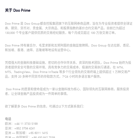
关于 Doo Prime
Doo Prime 是 Doo Group 都会控股集团旗下的互联网券商品牌，旨在为专业投资者提供全球证
券、期货、货币对、贵金属、大宗商品、和股票指数的差价合约交易产品，目前已为超过
130,000 个专业客户提供优质的交易经纪服务，每个月成交超过 100 万张交易订单。
Doo Prime 持有塞舌尔、毛里求斯和瓦努阿图的金融监管牌照。Doo Group 在达拉斯、悉尼、
新加坡、香港、迪拜、吉隆坡等地设有运营中心。
凭借强大的金融科技基础设施、密切的合作伙伴关系、资深的技术团队，Doo Prime 始终为投
资者提供安全可靠的交易环境、具有竞争力的交易成本、极速的交易执行通道，在 MT4、
MT5、TradingView、Doo Prime InTrade 等多个行业领先的交易终端上提供超过 1 万种交易产
品，支持 20 多种不同货币的存取款方式，7*24 小时的多语言客户服务。
Doo Prime 的愿景和使命是成为一家以金融科技为核心、国际领先的互联网券商，服务投资
者，让全球金融产品投资成为一件简单的事情。
欲了解更多 Doo Prime 的信息，可通过以下方式联系我们：
电话
欧洲：+44 11 3733 5199
亚洲：+852 3704 4241
亚洲 — 新加坡：+65 6011 1415
亚洲 — 中国地区：+86 400 842 7539