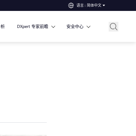
语言
:
简体中文
分析
DXpert 专家前瞻
安全中心