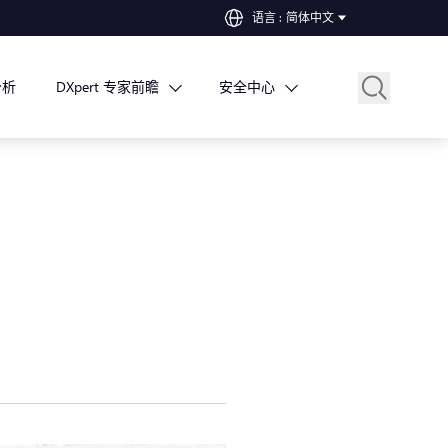
语言
:
简体中文
分析
DXpert 专家前瞻
安全中心