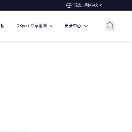
语言
:
简体中文
分析
DXpert 专家前瞻
安全中心