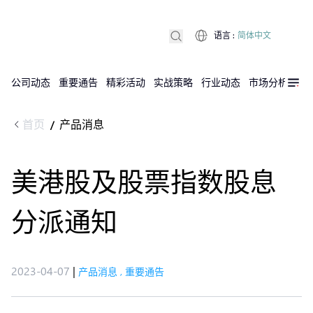
语言
:
简体中文
公司动态
重要通告
精彩活动
实战策略
行业动态
市场分析
DX
首页
产品消息
/
美港股及股票指数​股息
分派通知​
2023-04-07
|
产品消息
,
重要通告