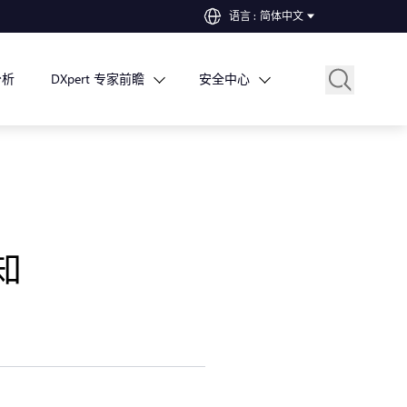
语言
:
简体中文
分析
DXpert 专家前瞻
安全中心
知