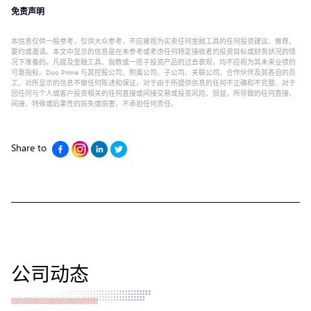
免责声明
本信息仅供一般参考，仅供大众参考，不应被视为买卖任何金融工具的任何投资建议、推荐、
要约或邀请。本文中显示的信息是在未参考或考虑任何特定接收者的投资目标或财务状况的情
况下准备的。凡提及金融工具、指数或一揽子投资产品的过去表现，均不应视为其未来业绩的
可靠指标。Doo Prime 与其控股公司、附属公司、子公司、关联公司、合作伙伴及其各自的员
工、对所显示的信息不做任何陈述和保证，对于由于所提供信息的任何不正确和不完整、对于
因任何与个人或客户投资相关的任何直接或间接交易或投资风险、损益，所导致的任何直接、
间接、特殊或后果性的损失或损害，不承担任何责任。
Share to
公司动态