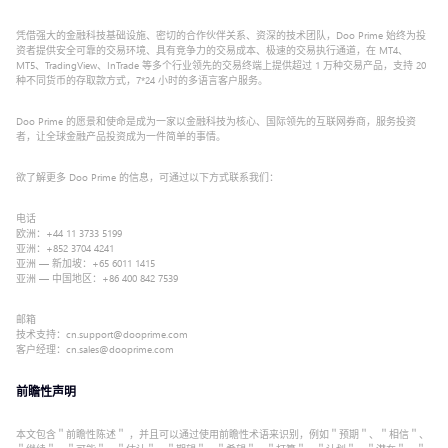
凭借强大的金融科技基础设施、密切的合作伙伴关系、资深的技术团队，Doo Prime 始终为投
资者提供安全可靠的交易环境、具有竞争力的交易成本、极速的交易执行通道，在 MT4、
MT5、TradingView、InTrade 等多个行业领先的交易终端上提供超过 1 万种交易产品，支持 20
种不同货币的存取款方式，7*24 小时的多语言客户服务。
Doo Prime 的愿景和使命是成为一家以金融科技为核心、国际领先的互联网券商，服务投资
者，让全球金融产品投资成为一件简单的事情。
欲了解更多 Doo Prime 的信息，可通过以下方式联系我们：
电话
欧洲：+44 11 3733 5199
亚洲：+852 3704 4241
亚洲 — 新加坡：+65 6011 1415
亚洲 — 中国地区：+86 400 842 7539
邮箱
技术支持：cn.support@dooprime.com
客户经理：cn.sales@dooprime.com
前瞻性声明
本文包含＂前瞻性陈述＂ ，并且可以通过使用前瞻性术语来识别，例如＂预期＂、＂相信＂、