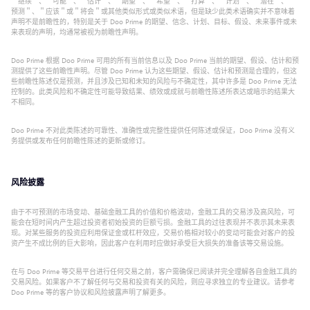
＂继续＂、＂可能＂、＂估计＂、＂期望＂、＂希望＂、＂打算＂、＂计划＂、＂潜在＂、＂
预测＂、＂应该＂或＂将会＂或其他类似形式或类似术语，但是缺少此类术语确实并不意味着
声明不是前瞻性的，特别是关于 Doo Prime 的期望、信念、计划、目标、假设、未来事件或未
来表现的声明，均通常被视为前瞻性声明。
Doo Prime 根据 Doo Prime 可用的所有当前信息以及 Doo Prime 当前的期望、假设、估计和预
测提供了这些前瞻性声明。尽管 Doo Prime 认为这些期望、假设、估计和预测是合理的，但这
些前瞻性陈述仅是预测，并且涉及已知和未知的风险与不确定性，其中许多是 Doo Prime 无法
控制的。此类风险和不确定性可能导致结果、绩效或成就与前瞻性陈述所表达或暗示的结果大
不相同。
Doo Prime 不对此类陈述的可靠性、准确性或完整性提供任何陈述或保证，Doo Prime 没有义
务提供或发布任何前瞻性陈述的更新或修订。
风险披露
由于不可预测的市场变动、基础金融工具的价值和价格波动，金融工具的交易涉及高风险，可
能会在短时间内产生超过投资者初始投资的巨额亏损。金融工具的过往表现并不表示其未来表
现。对某些服务的投资应利用保证金或杠杆效应，交易价格相对较小的变动可能会对客户的投
资产生不成比例的巨大影响，因此客户在利用时应做好承受巨大损失的准备该等交易设施。
在与 Doo Prime 等交易平台进行任何交易之前，客户需确保已阅读并完全理解各自金融工具的
交易风险。如果客户不了解任何与交易和投资有关的风险，则应寻求独立的专业建议。请参考
Doo Prime 等的客户协议和风险披露声明了解更多。