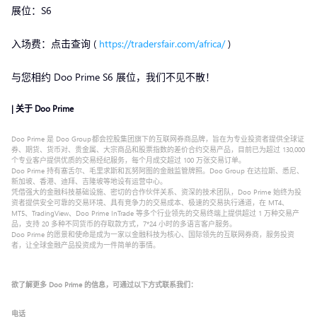
展位：S6
入场费：点击查询 (
https://tradersfair.com/africa/
)
与您相约 Doo Prime S6 展位，我们不见不散！
|
关于
Doo Prime
Doo Prime 是 Doo Group 都会控股集团旗下的互联网券商品牌，旨在为专业投资者提供全球证
券、期货、货币对、贵金属、大宗商品和股票指数的差价合约交易产品，目前已为超过 130,000
个专业客户提供优质的交易经纪服务，每个月成交超过 100 万张交易订单。
Doo Prime 持有塞舌尔、毛里求斯和瓦努阿图的金融监管牌照。Doo Group 在达拉斯、悉尼、
新加坡、香港、迪拜、吉隆坡等地设有运营中心。
凭借强大的金融科技基础设施、密切的合作伙伴关系、资深的技术团队，Doo Prime 始终为投
资者提供安全可靠的交易环境、具有竞争力的交易成本、极速的交易执行通道，在 MT4、
MT5、TradingView、Doo Prime InTrade 等多个行业领先的交易终端上提供超过 1 万种交易产
品，支持 20 多种不同货币的存取款方式，7*24 小时的多语言客户服务。
Doo Prime 的愿景和使命是成为一家以金融科技为核心、国际领先的互联网券商，服务投资
者，让全球金融产品投资成为一件简单的事情。
欲了解更多
Doo Prime
的信息，可通过以下方式联系我们
：
电话