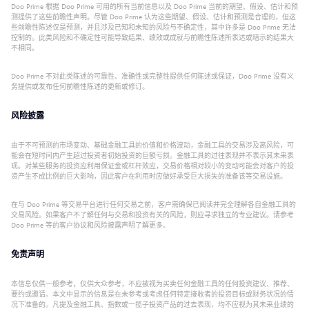
Doo Prime 根据 Doo Prime 可用的所有当前信息以及 Doo Prime 当前的期望、假设、估计和预
测提供了这些前瞻性声明。尽管 Doo Prime 认为这些期望、假设、估计和预测是合理的，但这
些前瞻性陈述仅是预测，并且涉及已知和未知的风险与不确定性，其中许多是 Doo Prime 无法
控制的。此类风险和不确定性可能导致结果、绩效或成就与前瞻性陈述所表达或暗示的结果大
不相同。
Doo Prime 不对此类陈述的可靠性、准确性或完整性提供任何陈述或保证，Doo Prime 没有义
务提供或发布任何前瞻性陈述的更新或修订。
风险披露
由于不可预测的市场变动、基础金融工具的价值和价格波动，金融工具的交易涉及高风险，可
能会在短时间内产生超过投资者初始投资的巨额亏损。金融工具的过往表现并不表示其未来表
现。对某些服务的投资应利用保证金或杠杆效应，交易价格相对较小的变动可能会对客户的投
资产生不成比例的巨大影响，因此客户在利用时应做好承受巨大损失的准备该等交易设施。
在与 Doo Prime 等交易平台进行任何交易之前，客户需确保已阅读并完全理解各自金融工具的
交易风险。如果客户不了解任何与交易和投资有关的风险，则应寻求独立的专业建议。请参考
Doo Prime 等的客户协议和风险披露声明了解更多。
免责声明
本信息仅供一般参考，仅供大众参考，不应被视为买卖任何金融工具的任何投资建议、推荐、
要约或邀请。本文中显示的信息是在未参考或考虑任何特定接收者的投资目标或财务状况的情
况下准备的。凡提及金融工具、指数或一揽子投资产品的过去表现，均不应视为其未来业绩的