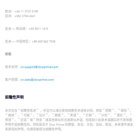
欧洲：+44 11 3733 5199
亚洲：+852 3704 4241
亚洲 — 新加坡：+65 6011 1415
亚洲 — 中国地区：+86 400 842 7539
邮箱
技术支持：
cn.support@dooprime.com
客户经理：
cn.sales@dooprime.com
前瞻性声明
本文包含＂前瞻性陈述＂ ，并且可以通过使用前瞻性术语来识别，例如＂预期＂、＂相信＂、
＂继续＂、＂可能＂、＂估计＂、＂期望＂、＂希望＂、＂打算＂、＂计划＂、＂潜在＂、＂
预测＂、＂应该＂或＂将会＂或其他类似形式或类似术语，但是缺少此类术语确实并不意味着
声明不是前瞻性的，特别是关于 Doo Prime 的期望、信念、计划、目标、假设、未来事件或未
来表现的声明，均通常被视为前瞻性声明。