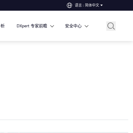
语言
:
简体中文
分析
DXpert 专家前瞻
安全中心