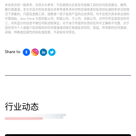
本信息仅供一般参考，仅供大众参考，不应被视为买卖任何金融工具的任何投资建议、推荐、
要约或邀请。本文中显示的信息是在未参考或考虑任何特定接收者的投资目标或财务状况的情
况下准备的。凡提及金融工具、指数或一揽子投资产品的过去表现，均不应视为其未来业绩的
可靠指标。Doo Prime 与其控股公司、附属公司、子公司、关联公司、合作伙伴及其各自的员
工、对所显示的信息不做任何陈述和保证，对于由于所提供信息的任何不正确和不完整、对于
因任何与个人或客户投资相关的任何直接或间接交易或投资风险、损益，所导致的任何直接、
间接、特殊或后果性的损失或损害，不承担任何责任。
Share to
行业动态