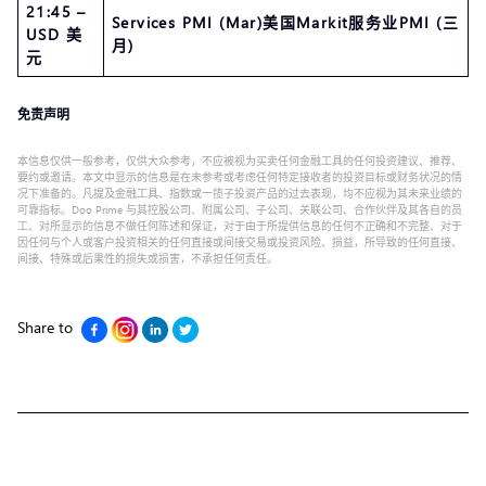
21:45 –
Services PMI (Mar)美国Markit服务业PMI (三
USD 美
月)
元
免责声明
本信息仅供一般参考，仅供大众参考，不应被视为买卖任何金融工具的任何投资建议、推荐、
要约或邀请。本文中显示的信息是在未参考或考虑任何特定接收者的投资目标或财务状况的情
况下准备的。凡提及金融工具、指数或一揽子投资产品的过去表现，均不应视为其未来业绩的
可靠指标。Doo Prime 与其控股公司、附属公司、子公司、关联公司、合作伙伴及其各自的员
工、对所显示的信息不做任何陈述和保证，对于由于所提供信息的任何不正确和不完整、对于
因任何与个人或客户投资相关的任何直接或间接交易或投资风险、损益，所导致的任何直接、
间接、特殊或后果性的损失或损害，不承担任何责任。
Share to