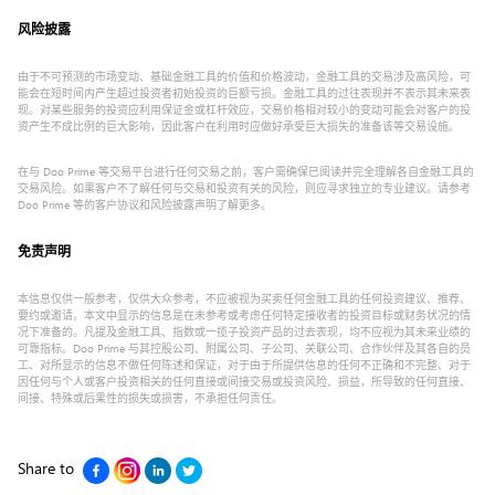
风险披露
由于不可预测的市场变动、基础金融工具的价值和价格波动，金融工具的交易涉及高风险，可
能会在短时间内产生超过投资者初始投资的巨额亏损。金融工具的过往表现并不表示其未来表
现。对某些服务的投资应利用保证金或杠杆效应，交易价格相对较小的变动可能会对客户的投
资产生不成比例的巨大影响，因此客户在利用时应做好承受巨大损失的准备该等交易设施。
在与 Doo Prime 等交易平台进行任何交易之前，客户需确保已阅读并完全理解各自金融工具的
交易风险。如果客户不了解任何与交易和投资有关的风险，则应寻求独立的专业建议。请参考
Doo Prime 等的客户协议和风险披露声明了解更多。
免责声明
本信息仅供一般参考，仅供大众参考，不应被视为买卖任何金融工具的任何投资建议、推荐、
要约或邀请。本文中显示的信息是在未参考或考虑任何特定接收者的投资目标或财务状况的情
况下准备的。凡提及金融工具、指数或一揽子投资产品的过去表现，均不应视为其未来业绩的
可靠指标。Doo Prime 与其控股公司、附属公司、子公司、关联公司、合作伙伴及其各自的员
工、对所显示的信息不做任何陈述和保证，对于由于所提供信息的任何不正确和不完整、对于
因任何与个人或客户投资相关的任何直接或间接交易或投资风险、损益，所导致的任何直接、
间接、特殊或后果性的损失或损害，不承担任何责任。
Share to