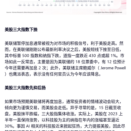
美股三大指数下挫
美联储暂停加息通常被视为对市场的积极信号，利于美股走高。然
而，在美联储刚刚公布最新利率决议之后，美股短线下挫至日低，
其中标普 500 指数和纳指下跌，道指一度跌近 430 点或超 1%。市
场如此一反常态，主要是因为美联储的 18 位票委中，有 12 位预计
今年还需要再加息 2 次；此外，美联储主席鲍威尔（ Jerome Powell
）也鹰派表态，表示没有任何官员认为今年应该降息。
美股三大指数先抑后扬
如果市场预期美联储将再度加息，通常投资者的情绪波动会较大，
倾向更为谨慎交易，而美股会走低。异乎寻常的是，15 日截至收
盘，美股抹平跌幅，三大股指集体收涨。实际上，美股在 2023 上
半年一直保持涨势，以科技股为主的纳指在年内的涨幅甚至逼近
30%。事因 AI 相关的科技股近来掀起狂热，大力提振美股，因此尽