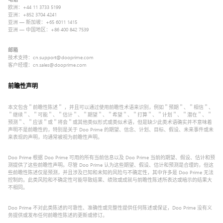
欧洲：+44 11 3733 5199
亚洲：+852 3704 4241
亚洲 — 新加坡：+65 6011 1415
亚洲 — 中国地区：+86 400 842 7539
邮箱
技术支持：cn.support@dooprime.com
客户经理：cn.sales@dooprime.com
前瞻性声明
本文包含＂前瞻性陈述＂ ，并且可以通过使用前瞻性术语来识别，例如＂预期＂、＂相信＂、
＂继续＂、＂可能＂、＂估计＂、＂期望＂、＂希望＂、＂打算＂、＂计划＂、＂潜在＂、＂
预测＂、＂应该＂或＂将会＂或其他类似形式或类似术语，但是缺少此类术语确实并不意味着
声明不是前瞻性的，特别是关于 Doo Prime 的期望、信念、计划、目标、假设、未来事件或未
来表现的声明，均通常被视为前瞻性声明。
Doo Prime 根据 Doo Prime 可用的所有当前信息以及 Doo Prime 当前的期望、假设、估计和预
测提供了这些前瞻性声明。尽管 Doo Prime 认为这些期望、假设、估计和预测是合理的，但这
些前瞻性陈述仅是预测，并且涉及已知和未知的风险与不确定性，其中许多是 Doo Prime 无法
控制的。此类风险和不确定性可能导致结果、绩效或成就与前瞻性陈述所表达或暗示的结果大
不相同。
Doo Prime 不对此类陈述的可靠性、准确性或完整性提供任何陈述或保证，Doo Prime 没有义
务提供或发布任何前瞻性陈述的更新或修订。