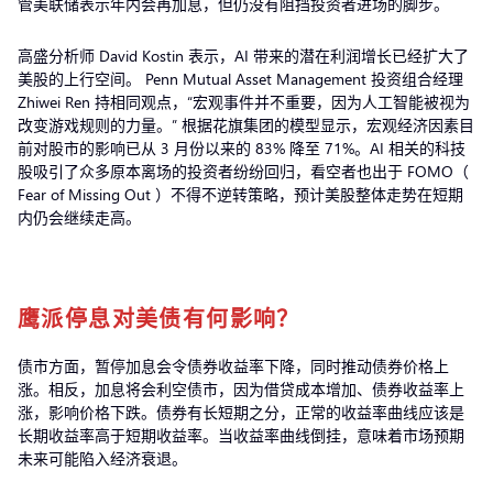
管美联储表示年内会再加息，但仍没有阻挡投资者进场的脚步。
高盛分析师 David Kostin 表示，AI 带来的潜在利润增长已经扩大了
美股的上行空间。 Penn Mutual Asset Management 投资组合经理
Zhiwei Ren 持相同观点，“宏观事件并不重要，因为人工智能被视为
改变游戏规则的力量。” 根据花旗集团的模型显示，宏观经济因素目
前对股市的影响已从 3 月份以来的 83% 降至 71%。AI 相关的科技
股吸引了众多原本离场的投资者纷纷回归，看空者也出于 FOMO（
Fear of Missing Out ）不得不逆转策略，预计美股整体走势在短期
内仍会继续走高。
鹰派停息对美债有何影响？
债市方面，暂停加息会令债券收益率下降，同时推动债券价格上
涨。相反，加息将会利空债市，因为借贷成本增加、债券收益率上
涨，影响价格下跌。债券有长短期之分，正常的收益率曲线应该是
长期收益率高于短期收益率。当收益率曲线倒挂，意味着市场预期
未来可能陷入经济衰退。