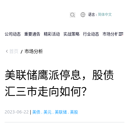
语言
:
简体中文
公司动态
重要通告
精彩活动
实战策略
行业动态
市场分析
DX
首页
市场分析
/
美联储鹰派停息，股债
汇三市走向如何？
2023-06-22
|
美债
,
美元
,
美联储
,
美股