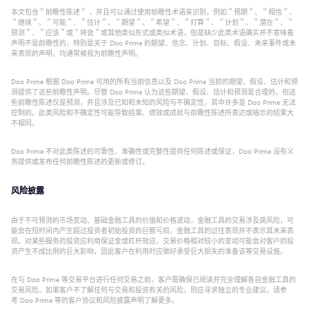
本文包含＂前瞻性陈述＂ ，并且可以通过使用前瞻性术语来识别，例如＂预期＂、＂相信＂、
＂继续＂、＂可能＂、＂估计＂、＂期望＂、＂希望＂、＂打算＂、＂计划＂、＂潜在＂、＂
预测＂、＂应该＂或＂将会＂或其他类似形式或类似术语，但是缺少此类术语确实并不意味着
声明不是前瞻性的，特别是关于 Doo Prime 的期望、信念、计划、目标、假设、未来事件或未
来表现的声明，均通常被视为前瞻性声明。
Doo Prime 根据 Doo Prime 可用的所有当前信息以及 Doo Prime 当前的期望、假设、估计和预
测提供了这些前瞻性声明。尽管 Doo Prime 认为这些期望、假设、估计和预测是合理的，但这
些前瞻性陈述仅是预测，并且涉及已知和未知的风险与不确定性，其中许多是 Doo Prime 无法
控制的。此类风险和不确定性可能导致结果、绩效或成就与前瞻性陈述所表达或暗示的结果大
不相同。
Doo Prime 不对此类陈述的可靠性、准确性或完整性提供任何陈述或保证，Doo Prime 没有义
务提供或发布任何前瞻性陈述的更新或修订。
风险披露
由于不可预测的市场变动、基础金融工具的价值和价格波动，金融工具的交易涉及高风险，可
能会在短时间内产生超过投资者初始投资的巨额亏损。金融工具的过往表现并不表示其未来表
现。对某些服务的投资应利用保证金或杠杆效应，交易价格相对较小的变动可能会对客户的投
资产生不成比例的巨大影响，因此客户在利用时应做好承受巨大损失的准备该等交易设施。
在与 Doo Prime 等交易平台进行任何交易之前，客户需确保已阅读并完全理解各自金融工具的
交易风险。如果客户不了解任何与交易和投资有关的风险，则应寻求独立的专业建议。请参
考 Doo Prime 等的客户协议和风险披露声明了解更多。