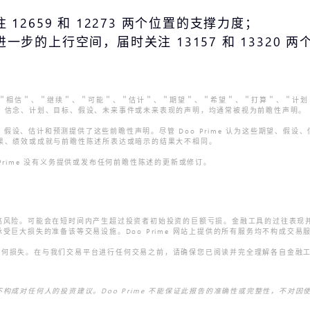
 12659 和 12273 两个位置的支撑力度；
开进一步的上行空间，届时关注 13157 和 13320
、＂相信＂、＂继续＂、＂可能＂、＂估计＂、＂期望＂、＂希望＂、＂打算＂、＂计
 的期望、信念、计划、目标、假设、未来事件或未来表现的声明，均通常被视为前瞻性声
me 当前的期望、假设、估计和预测提供了这些前瞻性声明。尽管 Doo Prime 认为这些
导致结果、绩效或成就与前瞻性陈述所表达或暗示的结果大不相同。
o Prime 没有义务提供或发布任何前瞻性陈述的更新或修订。
高风险。可能会在短时间内产生超过投资者初始投资的巨额亏损。金融工具的过往表现
受巨大损失的准备该等交易设施。Doo Prime 网站上提供的所有服务均不构成交
受的任何损失。在与我们交易平台进行任何交易之前，请确保您已阅读并完全理解各自金
构成对任何人的投资建议。Doo Prime 不能保证此报告的准确性或完整性，不对