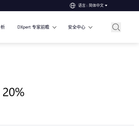
语言
:
简体中文
分析
DXpert 专家前瞻
安全中心
20%