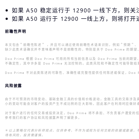
如果 A50 稳定运行于 12900 一线下方，则关注
如果 A50 运行于 12900 一线上方，则将打
前瞻性声明
本文包含＂前瞻性陈述＂ ，并且可以通过使用前瞻性术语来识别，例如＂预期＂
缺少此类术语确实并不意味着声明不是前瞻性的，特别是关于 Doo Prime
Doo Prime 根据 Doo Prime 可用的所有当前信息以及 Doo Pri
不确定性，其中许多是 Doo Prime 无法控制的。此类风险和不确定性可能
Doo Prime 不对此类陈述的可靠性、准确性或完整性提供任何陈述或保证，Do
风险披露
由于不可预测的市场变动、基础金融工具的价值和价格波动，金融工具的交易涉及
小的变动可能会对客户的投资产生不成比例的巨大影响，因此客户在利用时应做好承
对于客户进行的任何交易或投资决定，Doo Prime 将不承担、不负责客户遭
参考我们的客户协议和风险披露声明了解更多。
＊
以上策略仅代表分析师观点，仅供参考，不作为或视为任何交易的依据或邀请，不
场有风险，投资需谨慎。