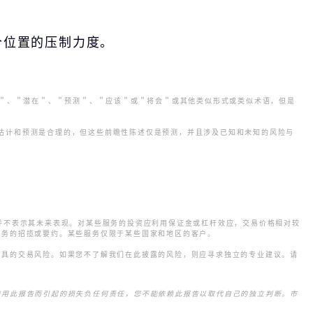
 两个位置的压制力度。
划＂、＂潜在＂、＂预测＂、＂应该＂或＂将会＂或其他类似形式或类似术语，但是
明。
期望、假设、估计和预测是合理的，但这些前瞻性陈述仅是预测，并且涉及已知和未知的风险与
并不表示其未来表现。对某些服务的投资应利用保证金或杠杆效应，交易价格相对较
易服务的招揽或要约。某些服务仅限于某些国家和地区的客户。
融工具的交易风险。如果您不了解我们在此披露的风险，则应寻求独立的专业建议。请
因使用此报告而引起的损失负任何责任，您不能依赖此报告以取代自己的独立判断。市