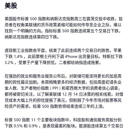
美股
美国股市标普 500 指数和纳斯达克指数周三在震荡交投中收跌，投
资者在权衡美联储的货币政策紧缩可能如何传导至企业之际，难以
找到一个明确的方向。指标标普 500 指数连续第五个交易日下跌，
纳斯达克指数连续第四日下跌。
道琼斯工业指数收平盘，结束了此前连续两个交易日的跌势。苹果
下跌 1.4% ，此前摩根士丹利下调 iPhone 出货量目标。特斯拉下跌
3.2% ，受累于产量下降担忧。二者都给纳指造成拖累。
在强劲的就业和服务业报告公布后，对联储可能坚持更长的加息周
期的担忧最近加剧。本周稍晚更多的经济数据，包括周度初请失业
金人数、生产者物价指数 ( PPI ) 和密西根大学的消费者信心调查，
都将被密切关注，以了解美联储 12 月 14 日决策的相关线索。对借
贷成本大幅上升的担忧提振了美元，但削弱了今年市场对股票等风
险资产的需求。标普 500 指数势将结束连续三年的上涨。
标普 500 指数 11 个主要板块指数中，科技股和通信服务类股分别
下跌 0.5% 和 0.9% ，是表现最差的板块。能源股连续第五个交易日