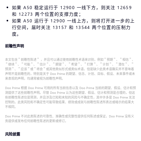
如果 A50 稳定运行于 12900 一线下方，则关注 12659
和 12273 两个位置的支撑力度；
如果 A50 运行于 12900 一线上方，则将打开进一步的上
行空间，届时关注 13157 和 13544 两个位置的压制力
度。
前瞻性声明
本文包含＂前瞻性陈述＂ ，并且可以通过使用前瞻性术语来识别，例如＂预期＂、＂相信＂、
＂继续＂、＂可能＂、＂估计＂、＂期望＂、＂希望＂、＂打算＂、＂计划＂、＂潜在＂、＂
预测＂、＂应该＂或＂将会＂或其他类似形式或类似术语，但是缺少此类术语确实并不意味着
声明不是前瞻性的，特别是关于 Doo Prime 的期望、信念、计划、目标、假设、未来事件或未
来表现的声明，均通常被视为前瞻性声明。
Doo Prime 根据 Doo Prime 可用的所有当前信息以及 Doo Prime 当前的期望、假设、估计和预
测提供了这些前瞻性声明。尽管 Doo Prime 认为这些期望、假设、估计和预测是合理的，但这
些前瞻性陈述仅是预测，并且涉及已知和未知的风险与不确定性，其中许多是 Doo Prime 无法
控制的。此类风险和不确定性可能导致结果、绩效或成就与前瞻性陈述所表达或暗示的结果大
不相同。
Doo Prime 不对此类陈述的可靠性、准确性或完整性提供任何陈述或保证，Doo Prime 没有义
务提供或发布任何前瞻性陈述的更新或修订。
风险披露