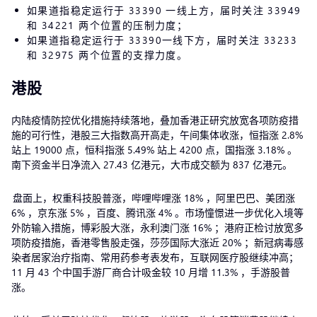
如果道指稳定运行于 33390 一线上方，届时关注 33949
和 34221 两个位置的压制力度；
如果道指稳定运行于 33390一线下方，届时关注 33233
和 32975 两个位置的支撑力度。
港股
内陆疫情防控优化措施持续落地，叠加香港正研究放宽各项防疫措
施的可行性，港股三大指数高开高走，午间集体收涨，恒指涨 2.8%
站上 19000 点，恒科指涨 5.49% 站上 4200 点，国指涨 3.18% 。
南下资金半日净流入 27.43 亿港元，大市成交额为 837 亿港元。
盘面上，权重科技股普涨，哔哩哔哩涨 18% ，阿里巴巴、美团涨
6% ，京东涨 5% ，百度、腾讯涨 4% 。市场憧憬进一步优化入境等
外防输入措施，博彩股大涨，永利澳门涨 16% ；港府正检讨放宽多
项防疫措施，香港零售股走强，莎莎国际大涨近 20% ；新冠病毒感
染者居家治疗指南、常用药参考表发布，互联网医疗股继续冲高；
11 月 43 个中国手游厂商合计吸金较 10 月增 11.3% ，手游股普
涨。