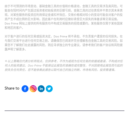
由于不可预测的市场变动、基础金融工具的价值和价格波动，金融工具的交易涉及高风险。可
能会在短时间内产生超过投资者初始投资的巨额亏损。金融工具的过往表现并不表示其未来表
现。对某些服务的投资应利用保证金或杠杆效应，交易价格相对较小的变动可能会对客户的投
资产生不成比例的巨大影响，因此客户在利用时应做好承受巨大损失的准备该等交易设施。
Doo Prime 网站上提供的所有服务均不构成交易服务的招揽或要约。某些服务仅限于某些国家
和地区的客户。
对于客户进行的任何交易或投资决定，Doo Prime 将不承担、不负责客户遭受的任何损失。在
与我们交易平台进行任何交易之前，请确保您已阅读并完全理解各自金融工具的交易风险。如
果您不了解我们在此披露的风险，则应寻求独立的专业建议。请参考我们的客户协议和风险披
露声明了解更多。
＊
以上策略仅代表分析师观点，仅供参考，不作为或视为任何交易的依据或邀请，不构成对任
何人的投资建议。Doo Prime 不能保证此报告的准确性或完整性，不对因使用此报告而引起的
损失负任何责任，您不能依赖此报告以取代自己的独立判断。市场有风险，投资需谨慎。
Share to