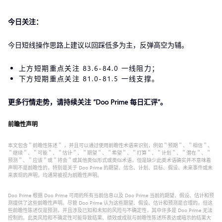
今日关注：
今日短线操作思路上建议以回踩低多为主，反弹高空为辅。
上方短期重点关注 83.6-84.0 一线阻力；
下方短期重点关注 81.0-81.5 一线支撑。
更多行情走势，请持续关注 “
Doo Prime 每日汇评
”。
前瞻性声明
本文包含＂前瞻性陈述＂ ，并且可以通过使用前瞻性术语来识别，例如＂预期＂、＂相信＂、
＂继续＂、＂可能＂、＂估计＂、＂期望＂、＂希望＂、＂打算＂、＂计划＂、＂潜在＂、＂
预测＂、＂应该＂或＂将会＂或其他类似形式或类似术语，但是缺少此类术语确实并不意味着
声明不是前瞻性的，特别是关于 Doo Prime 的期望、信念、计划、目标、假设、未来事件或未
来表现的声明，均通常被视为前瞻性声明。
Doo Prime 根据 Doo Prime 可用的所有当前信息以及 Doo Prime 当前的期望、假设、估计和预
测提供了这些前瞻性声明。尽管 Doo Prime 认为这些期望、假设、估计和预测是合理的，但这
些前瞻性陈述仅是预测，并且涉及已知和未知的风险与不确定性，其中许多是 Doo Prime 无法
控制的。此类风险和不确定性可能导致结果、绩效或成就与前瞻性陈述所表达或暗示的结果大