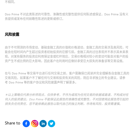
不相同。
Doo Prime 不对此类陈述的可靠性、准确性或完整性提供任何陈述或保证，Doo Prime 没有义
务提供或发布任何前瞻性陈述的更新或修订。
风险披露
由于不可预测的市场变动、基础金融工具的价值和价格波动，金融工具的交易涉及高风险，可
能会在短时间内产生超过投资者初始投资的巨额亏损。金融工具的过往表现并不表示其未来表
现。对某些服务的投资应利用保证金或杠杆效应，交易价格相对较小的变动可能会对客户的投
资产生不成比例的巨大影响，因此客户在利用时应做好承受巨大损失的准备该等交易设施。
在与 Doo Prime 等交易平台进行任何交易之前，客户需确保已阅读并完全理解各自金融工具的
交易风险。如果客户不了解任何与交易和投资有关的风险，则应寻求独立的专业建议。请参
考 Doo Prime 等的客户协议和风险披露声明了解更多。
＊以上策略仅代表分析师观点，仅供参考，不作为或视为任何交易的依据或邀请，不构成对任
何人的投资建议。Doo Prime 不能保证此报告的准确性或完整性，不对因使用此报告而引起的
损失负任何责任，您不能依赖此报告以取代自己的独立判断。市场有风险，投资需谨慎
。
Share to