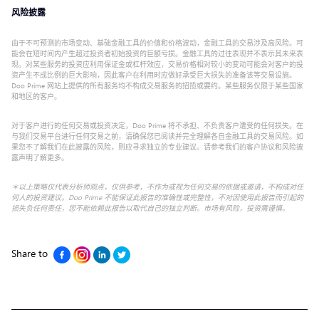
风险披露
由于不可预测的市场变动、基础金融工具的价值和价格波动，金融工具的交易涉及高风险。可
能会在短时间内产生超过投资者初始投资的巨额亏损。金融工具的过往表现并不表示其未来表
现。对某些服务的投资应利用保证金或杠杆效应，交易价格相对较小的变动可能会对客户的投
资产生不成比例的巨大影响，因此客户在利用时应做好承受巨大损失的准备该等交易设施。
Doo Prime 网站上提供的所有服务均不构成交易服务的招揽或要约。某些服务仅限于某些国家
和地区的客户。
对于客户进行的任何交易或投资决定，Doo Prime 将不承担、不负责客户遭受的任何损失。在
与我们交易平台进行任何交易之前，请确保您已阅读并完全理解各自金融工具的交易风险。如
果您不了解我们在此披露的风险，则应寻求独立的专业建议。请参考我们的客户协议和风险披
露声明了解更多。
＊以上策略仅代表分析师观点，仅供参考，不作为或视为任何交易的依据或邀请，不构成对任
何人的投资建议。Doo Prime 不能保证此报告的准确性或完整性，不对因使用此报告而引起的
损失负任何责任，您不能依赖此报告以取代自己的独立判断。市场有风险，投资需谨慎。
Share to