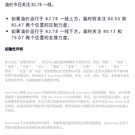
油价今日关注 82.78 一线，
如果油价运行于 82.78 一线上方，届时则关注 84.06 和
85.47 两个位置的压制力度；
如果油价运行于 82.78 一线下方，届时关注 80.13 和
79.07 两个位置的支撑力度。
前瞻性声明
本文包含＂前瞻性陈述＂ ，并且可以通过使用前瞻性术语来识别，例如＂预期＂、＂相信＂、
＂继续＂、＂可能＂、＂估计＂、＂期望＂、＂希望＂、＂打算＂、＂计划＂、＂潜在＂、＂
预测＂、＂应该＂或＂将会＂或其他类似形式或类似术语，但是缺少此类术语确实并不意味着
声明不是前瞻性的，特别是关于 Doo Prime 的期望、信念、计划、目标、假设、未来事件或未
来表现的声明，均通常被视为前瞻性声明。
Doo Prime 根据 Doo Prime 可用的所有当前信息以及 Doo Prime 当前的期望、假设、估计和预
测提供了这些前瞻性声明。尽管 Doo Prime 认为这些期望、假设、估计和预测是合理的，但这
些前瞻性陈述仅是预测，并且涉及已知和未知的风险与不确定性，其中许多是 Doo Prime 无法
控制的。此类风险和不确定性可能导致结果、绩效或成就与前瞻性陈述所表达或暗示的结果大
不相同。
Doo Prime 不对此类陈述的可靠性、准确性或完整性提供任何陈述或保证，Doo Prime 没有义
务提供或发布任何前瞻性陈述的更新或修订。