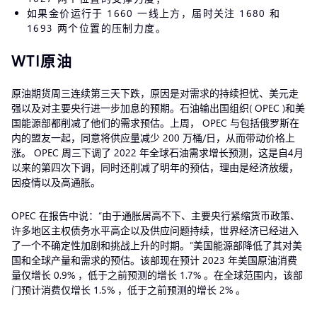
如果金价运行于 1660 一线上方，届时关注 1680 和
1693 两个位置的压制力度。
WTI原油
原油期货周三连续第三天下跌，原因是对需求的持续担忧、美元走
强以及对主要央行进一步加息的预期。石油输出国组织( OPEC )和美
国能源部都削减了他们的需求预估。上周， OPEC 与包括俄罗斯在
内的盟友一起，同意将供应量减少 200 万桶/日，从而带动价格上
涨。 OPEC 周三下调了 2022 年全球石油需求增长预测，这是自4月
以来的第四次下调，同时还削减了明年的预估，理由是经济放缓，
因疫情以及高通胀。
OPEC 在报告中说：“由于通胀居高不下、主要央行紧缩货币政策、
许多地区主权债务水平高企以及供应问题持续，世界经济已经进入
了一个不确定性加剧和挑战上升的时期。”美国能源部降低了其对美
国和全球产量和需求的预估。该部现在预计 2023 年美国原油消费
量仅增长 0.9% ，低于之前预测的增长 1.7% 。在全球范围内，该部
门预计消费仅增长 1.5% ，低于之前预测的增长 2% 。