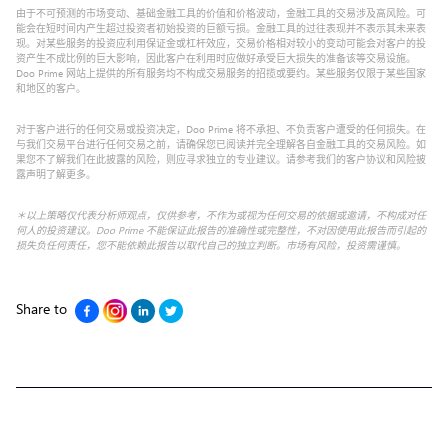
由于不可预测的市场变动、基础金融工具的价值和价格波动，金融工具的交易涉及高风险。可
能会在短时间内产生超过投资者初始投资的巨额亏损。金融工具的过往表现并不表示其未来表
现。对某些服务的投资应利用保证金或杠杆效应，交易价格相对较小的变动可能会对客户的投
资产生不成比例的巨大影响，因此客户在利用时应做好承受巨大损失的准备该等交易设施。
Doo Prime 网站上提供的所有服务均不构成交易服务的招揽或要约。某些服务仅限于某些国家
和地区的客户。
对于客户进行的任何交易或投资决定，Doo Prime 将不承担、不负责客户遭受的任何损失。在
与我们交易平台进行任何交易之前，请确保您已阅读并完全理解各自金融工具的交易风险。如
果您不了解我们在此披露的风险，则应寻求独立的专业建议。请参考我们的客户协议和风险披
露声明了解更多。
＊以上策略仅代表分析师观点，仅供参考，不作为或视为任何交易的依据或邀请，不构成对任
何人的投资建议。Doo Prime 不能保证此报告的准确性或完整性，不对因使用此报告而引起的
损失负任何责任，您不能依赖此报告以取代自己的独立判断。市场有风险，投资需谨慎。
Share to