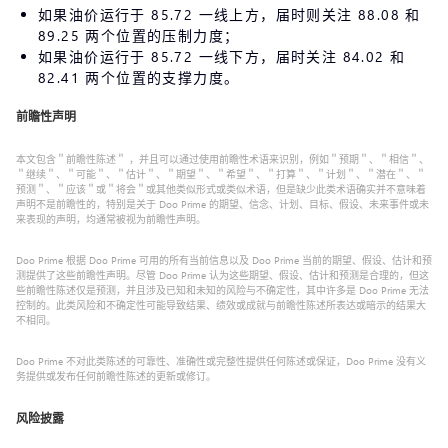
如果油价运行于 85.72 一线上方，届时则关注 88.08 和
89.25 两个位置的压制力度；
如果油价运行于 85.72 一线下方，届时关注 84.02 和
82.41 两个位置的支撑力度。
前瞻性声明
本文包含＂前瞻性陈述＂ ，并且可以通过使用前瞻性术语来识别，例如＂预期＂、＂相信＂、
＂继续＂、＂可能＂、＂估计＂、＂期望＂、＂希望＂、＂打算＂、＂计划＂、＂潜在＂、＂
预测＂、＂应该＂或＂将会＂或其他类似形式或类似术语，但是缺少此类术语确实并不意味着
声明不是前瞻性的，特别是关于 Doo Prime 的期望、信念、计划、目标、假设、未来事件或未
来表现的声明，均通常被视为前瞻性声明。
Doo Prime 根据 Doo Prime 可用的所有当前信息以及 Doo Prime 当前的期望、假设、估计和预
测提供了这些前瞻性声明。尽管 Doo Prime 认为这些期望、假设、估计和预测是合理的，但这
些前瞻性陈述仅是预测，并且涉及已知和未知的风险与不确定性，其中许多是 Doo Prime 无法
控制的。此类风险和不确定性可能导致结果、绩效或成就与前瞻性陈述所表达或暗示的结果大
不相同。
Doo Prime 不对此类陈述的可靠性、准确性或完整性提供任何陈述或保证，Doo Prime 没有义
务提供或发布任何前瞻性陈述的更新或修订。
风险披露