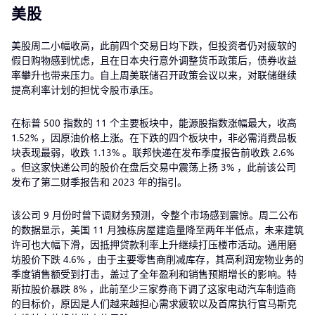
美股
美股周二小幅收高，此前四个交易日均下跌，但投资者仍对疲软的
假日购物感到忧虑，且在日本央行意外调整货币政策后，债券收益
率攀升也带来压力。自上周美联储召开政策会议以来，对联储继续
提高利率计划的担忧令股市承压。
在标普 500 指数的 11 个主要板块中，能源股指数涨幅最大，收高
1.52% ，因原油价格上涨。在下跌的四个板块中，非必需消费品板
块表现最弱，收跌 1.13% 。联邦快递在发布季度报告前收跌 2.6%
。但这家快递公司的股价在盘后交易中震荡上扬 3% ，此前该公司
发布了第二财季报告和 2023 年的指引。
该公司 9 月份时曾下调财务预测，令整个市场感到震惊。周二公布
的数据显示，美国 11 月独栋房屋建造量降至两年半低点，未来建筑
许可也大幅下滑，因抵押贷款利率上升继续打压楼市活动。通用磨
坊股价下跌 4.6% ，由于主要零售商削减库存，其高利润宠物业务的
季度销售额受到打击，盖过了全年盈利和销售预期增长的影响。特
斯拉股价暴跌 8% ，此前至少三家券商下调了这家电动汽车制造商
的目标价，原因是人们越来越担心需求疲软以及首席执行官马斯克