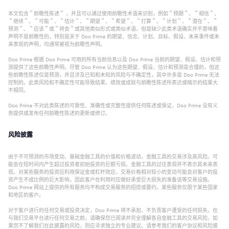
本文包含＂前瞻性陈述＂ ，并且可以通过使用前瞻性术语来识别，例如＂预期＂、＂相信＂、
＂继续＂、＂可能＂、＂估计＂、＂期望＂、＂希望＂、＂打算＂、＂计划＂、＂潜在＂、＂
预测＂、＂应该＂或＂将会＂或其他类似形式或类似术语，但是缺少此类术语确实并不意味着
声明不是前瞻性的，特别是关于 Doo Prime 的期望、信念、计划、目标、假设、未来事件或未
来表现的声明，均通常被视为前瞻性声明。
Doo Prime 根据 Doo Prime 可用的所有当前信息以及 Doo Prime 当前的期望、假设、估计和预
测提供了这些前瞻性声明。尽管 Doo Prime 认为这些期望、假设、估计和预测是合理的，但这
些前瞻性陈述仅是预测，并且涉及已知和未知的风险与不确定性，其中许多是 Doo Prime 无法
控制的。此类风险和不确定性可能导致结果、绩效或成就与前瞻性陈述所表达或暗示的结果大
不相同。
Doo Prime 不对此类陈述的可靠性、准确性或完整性提供任何陈述或保证，Doo Prime 没有义
务提供或发布任何前瞻性陈述的更新或修订。
风险披露
由于不可预测的市场变动、基础金融工具的价值和价格波动，金融工具的交易涉及高风险。可
能会在短时间内产生超过投资者初始投资的巨额亏损。金融工具的过往表现并不表示其未来表
现。对某些服务的投资应利用保证金或杠杆效应，交易价格相对较小的变动可能会对客户的投
资产生不成比例的巨大影响，因此客户在利用时应做好承受巨大损失的准备该等交易设施。
Doo Prime 网站上提供的所有服务均不构成交易服务的招揽或要约。某些服务仅限于某些国家
和地区的客户。
对于客户进行的任何交易或投资决定，Doo Prime 将不承担、不负责客户遭受的任何损失。在
与我们交易平台进行任何交易之前，请确保您已阅读并完全理解各自金融工具的交易风险。如
果您不了解我们在此披露的风险，则应寻求独立的专业建议。请参考我们的客户协议和风险披